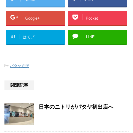
Google+
Pocket
B!
はてブ
LINE
-
パタヤ近況
関連記事
日本のニトリがパタヤ初出店へ