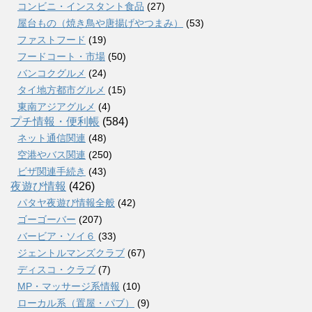
コンビニ・インスタント食品
(27)
屋台もの（焼き鳥や唐揚げやつまみ）
(53)
ファストフード
(19)
フードコート・市場
(50)
バンコクグルメ
(24)
タイ地方都市グルメ
(15)
東南アジアグルメ
(4)
プチ情報・便利帳
(584)
ネット通信関連
(48)
空港やバス関連
(250)
ビザ関連手続き
(43)
夜遊び情報
(426)
パタヤ夜遊び情報全般
(42)
ゴーゴーバー
(207)
バービア・ソイ６
(33)
ジェントルマンズクラブ
(67)
ディスコ・クラブ
(7)
MP・マッサージ系情報
(10)
ローカル系（置屋・パブ）
(9)