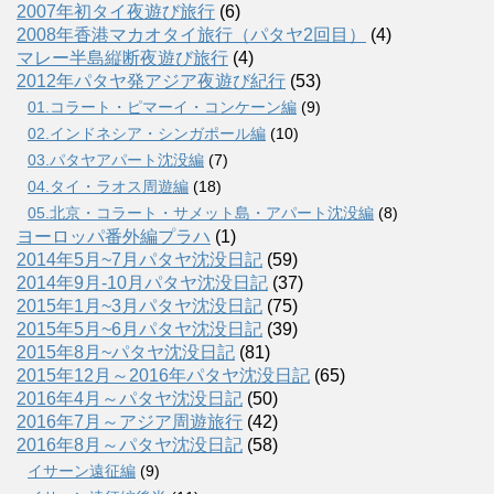
2007年初タイ夜遊び旅行
(6)
2008年香港マカオタイ旅行（パタヤ2回目）
(4)
マレー半島縦断夜遊び旅行
(4)
2012年パタヤ発アジア夜遊び紀行
(53)
01.コラート・ピマーイ・コンケーン編
(9)
02.インドネシア・シンガポール編
(10)
03.パタヤアパート沈没編
(7)
04.タイ・ラオス周遊編
(18)
05.北京・コラート・サメット島・アパート沈没編
(8)
ヨーロッパ番外編プラハ
(1)
2014年5月~7月パタヤ沈没日記
(59)
2014年9月-10月パタヤ沈没日記
(37)
2015年1月~3月パタヤ沈没日記
(75)
2015年5月~6月パタヤ沈没日記
(39)
2015年8月~パタヤ沈没日記
(81)
2015年12月～2016年パタヤ沈没日記
(65)
2016年4月～パタヤ沈没日記
(50)
2016年7月～アジア周遊旅行
(42)
2016年8月～パタヤ沈没日記
(58)
イサーン遠征編
(9)