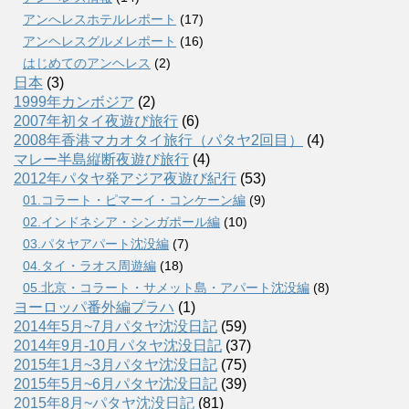
アンへレスホテルレポート
(17)
アンヘレスグルメレポート
(16)
はじめてのアンヘレス
(2)
日本
(3)
1999年カンボジア
(2)
2007年初タイ夜遊び旅行
(6)
2008年香港マカオタイ旅行（パタヤ2回目）
(4)
マレー半島縦断夜遊び旅行
(4)
2012年パタヤ発アジア夜遊び紀行
(53)
01.コラート・ピマーイ・コンケーン編
(9)
02.インドネシア・シンガポール編
(10)
03.パタヤアパート沈没編
(7)
04.タイ・ラオス周遊編
(18)
05.北京・コラート・サメット島・アパート沈没編
(8)
ヨーロッパ番外編プラハ
(1)
2014年5月~7月パタヤ沈没日記
(59)
2014年9月-10月パタヤ沈没日記
(37)
2015年1月~3月パタヤ沈没日記
(75)
2015年5月~6月パタヤ沈没日記
(39)
2015年8月~パタヤ沈没日記
(81)