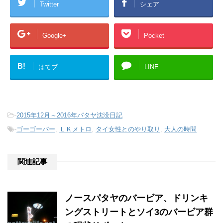
Twitter
シェア
Google+
Pocket
B!
はてブ
LINE
-
2015年12月～2016年パタヤ沈没日記
-
ゴーゴーバー
,
ＬＫメトロ
,
タイ女性とのやり取り
,
大人の時間
関連記事
ノースパタヤのバービア、ドリンキ
ングストリートとソイ3のバービア群