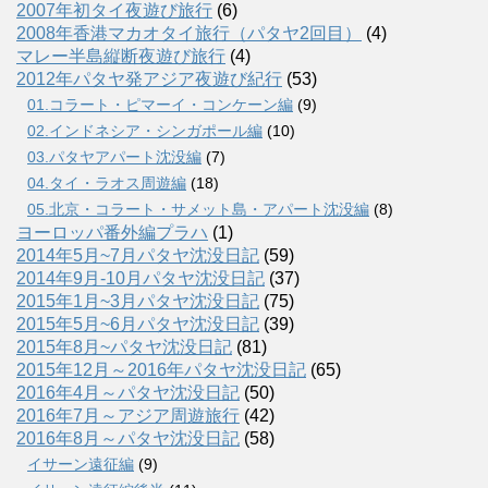
2007年初タイ夜遊び旅行
(6)
2008年香港マカオタイ旅行（パタヤ2回目）
(4)
マレー半島縦断夜遊び旅行
(4)
2012年パタヤ発アジア夜遊び紀行
(53)
01.コラート・ピマーイ・コンケーン編
(9)
02.インドネシア・シンガポール編
(10)
03.パタヤアパート沈没編
(7)
04.タイ・ラオス周遊編
(18)
05.北京・コラート・サメット島・アパート沈没編
(8)
ヨーロッパ番外編プラハ
(1)
2014年5月~7月パタヤ沈没日記
(59)
2014年9月-10月パタヤ沈没日記
(37)
2015年1月~3月パタヤ沈没日記
(75)
2015年5月~6月パタヤ沈没日記
(39)
2015年8月~パタヤ沈没日記
(81)
2015年12月～2016年パタヤ沈没日記
(65)
2016年4月～パタヤ沈没日記
(50)
2016年7月～アジア周遊旅行
(42)
2016年8月～パタヤ沈没日記
(58)
イサーン遠征編
(9)