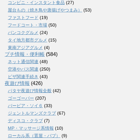
コンビニ・インスタント食品
(27)
屋台もの（焼き鳥や唐揚げやつまみ）
(53)
ファストフード
(19)
フードコート・市場
(50)
バンコクグルメ
(24)
タイ地方都市グルメ
(15)
東南アジアグルメ
(4)
プチ情報・便利帳
(584)
ネット通信関連
(48)
空港やバス関連
(250)
ビザ関連手続き
(43)
夜遊び情報
(426)
パタヤ夜遊び情報全般
(42)
ゴーゴーバー
(207)
バービア・ソイ６
(33)
ジェントルマンズクラブ
(67)
ディスコ・クラブ
(7)
MP・マッサージ系情報
(10)
ローカル系（置屋・パブ）
(9)