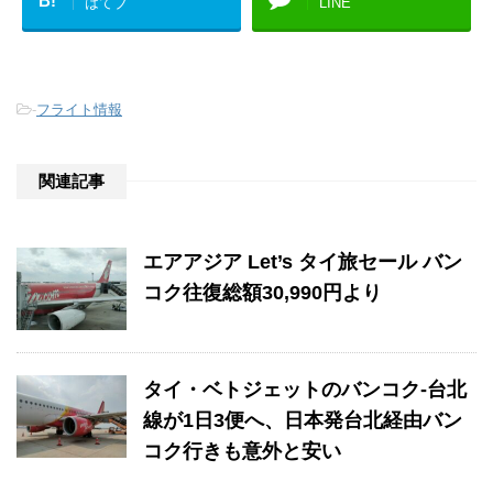
B!
はてブ
LINE
-
フライト情報
関連記事
エアアジア Let’s タイ旅セール バン
コク往復総額30,990円より
タイ・ベトジェットのバンコク-台北
線が1日3便へ、日本発台北経由バン
コク行きも意外と安い