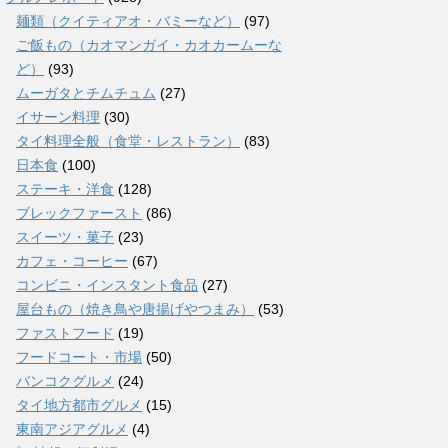
麺類（クイティアオ・バミーなど）
(97)
ご飯もの（カオマンガイ・カオカームーな
ど）
(93)
ムーガタとチムチュム
(27)
イサーン料理
(30)
タイ料理全般（食堂・レストラン）
(83)
日本食
(100)
ステーキ・洋食
(128)
ブレックファースト
(86)
スイーツ・菓子
(23)
カフェ・コーヒー
(67)
コンビニ・インスタント食品
(27)
屋台もの（焼き鳥や唐揚げやつまみ）
(53)
ファストフード
(19)
フードコート・市場
(50)
バンコクグルメ
(24)
タイ地方都市グルメ
(15)
東南アジアグルメ
(4)