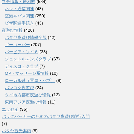
プチ情報・便利帳
(584)
ネット通信関連
(48)
空港やバス関連
(250)
ビザ関連手続き
(43)
夜遊び情報
(426)
パタヤ夜遊び情報全般
(42)
ゴーゴーバー
(207)
バービア・ソイ６
(33)
ジェントルマンズクラブ
(67)
ディスコ・クラブ
(7)
MP・マッサージ系情報
(10)
ローカル系（置屋・パブ）
(9)
バンコク夜遊び
(24)
タイ地方都市夜遊び情報
(12)
東南アジア夜遊び情報
(11)
エッセイ
(96)
バックパッカーのためのパタヤ夜遊び旅行入門
(7)
パタヤ観光案内
(8)