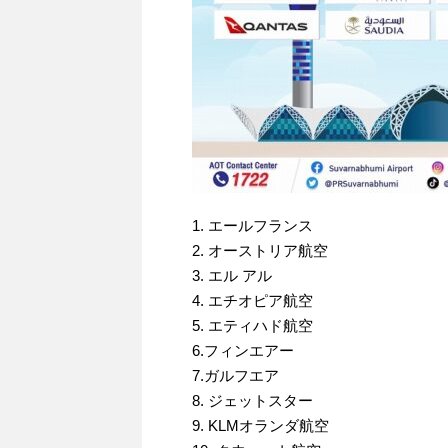
1. エールフランス
2. オーストリア航空
3. エル アル
4. エチオピア航空
5. エティハド航空
6.フィンエアー
7.ガルフエア
8. ジェットスター
9. KLMオランダ航空