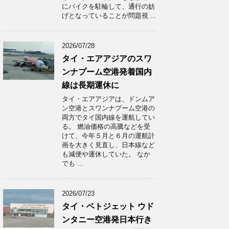
にバイクを駐輪して、通行の妨
げとなっていることが問題視 ...
2026/07/28
タイ・エアアジアのスワ
ンナプーム空港発着国内
線は長期運休に
タイ・エアアジアは、ドンムア
ン空港とスワンナプーム空港の
両方でタイ国内線を運航してい
る。 燃油価格の高騰などを受
けて、今年５月と６月の運航計
画を大きく見直し、日本線など
も減便や運休していた。 なか
でも ...
2026/07/23
タイ・ベトジェット ウド
ンタニー空港発日本行き