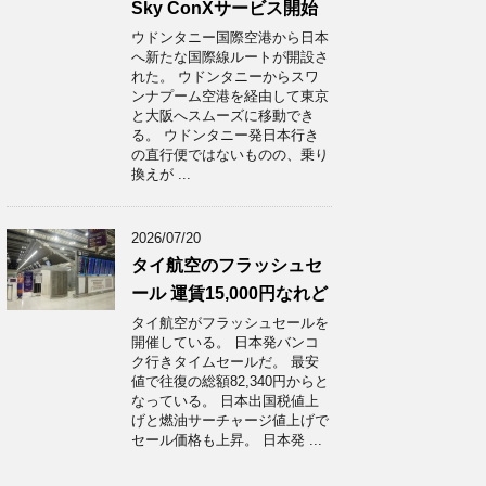
Sky ConXサービス開始
ウドンタニー国際空港から日本
へ新たな国際線ルートが開設さ
れた。 ウドンタニーからスワ
ンナプーム空港を経由して東京
と大阪へスムーズに移動でき
る。 ウドンタニー発日本行き
の直行便ではないものの、乗り
換えが ...
2026/07/20
タイ航空のフラッシュセ
ール 運賃15,000円なれど
タイ航空がフラッシュセールを
開催している。 日本発バンコ
ク行きタイムセールだ。 最安
値で往復の総額82,340円からと
なっている。 日本出国税値上
げと燃油サーチャージ値上げで
セール価格も上昇。 日本発 ...