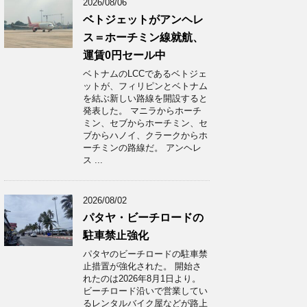
2026/08/06
ベトジェットがアンヘレ
ス＝ホーチミン線就航、
運賃0円セール中
ベトナムのLCCであるベトジェ
ットが、フィリピンとベトナム
を結ぶ新しい路線を開設すると
発表した。 マニラからホーチ
ミン、セブからホーチミン、セ
ブからハノイ、クラークからホ
ーチミンの路線だ。 アンヘレ
ス ...
2026/08/02
パタヤ・ビーチロードの
駐車禁止強化
パタヤのビーチロードの駐車禁
止措置が強化された。 開始さ
れたのは2026年8月1日より。
ビーチロード沿いで営業してい
るレンタルバイク屋などが路上