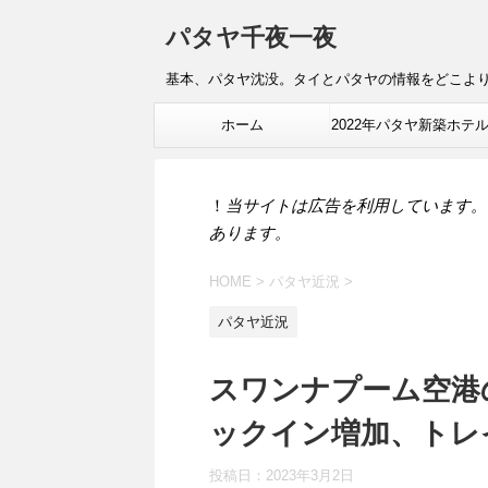
パタヤ千夜一夜
基本、パタヤ沈没。タイとパタヤの情報をどこよ
ホーム
2022年パタヤ新築ホテ
報
！
当サイトは広告を利用しています。
あります。
HOME
>
パタヤ近況
>
パタヤ近況
スワンナプーム空港
ックイン増加、トレ
投稿日：
2023年3月2日