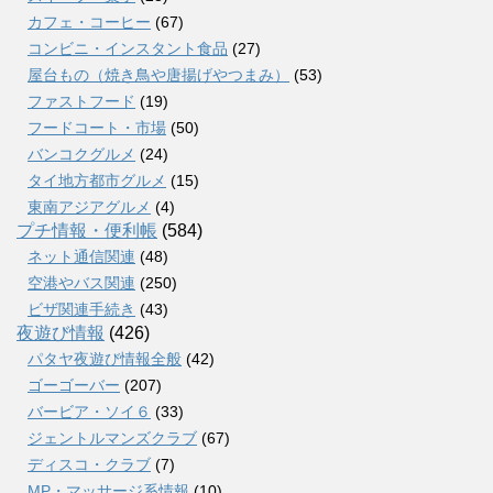
カフェ・コーヒー
(67)
コンビニ・インスタント食品
(27)
屋台もの（焼き鳥や唐揚げやつまみ）
(53)
ファストフード
(19)
フードコート・市場
(50)
バンコクグルメ
(24)
タイ地方都市グルメ
(15)
東南アジアグルメ
(4)
プチ情報・便利帳
(584)
ネット通信関連
(48)
空港やバス関連
(250)
ビザ関連手続き
(43)
夜遊び情報
(426)
パタヤ夜遊び情報全般
(42)
ゴーゴーバー
(207)
バービア・ソイ６
(33)
ジェントルマンズクラブ
(67)
ディスコ・クラブ
(7)
MP・マッサージ系情報
(10)