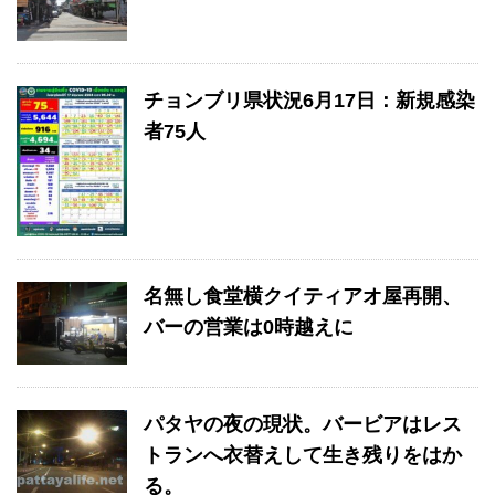
チョンブリ県状況6月17日：新規感染
者75人
名無し食堂横クイティアオ屋再開、
バーの営業は0時越えに
パタヤの夜の現状。バービアはレス
トランへ衣替えして生き残りをはか
る。