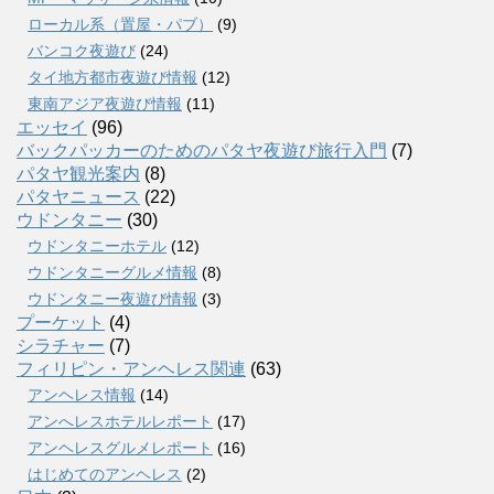
ローカル系（置屋・パブ）
(9)
バンコク夜遊び
(24)
タイ地方都市夜遊び情報
(12)
東南アジア夜遊び情報
(11)
エッセイ
(96)
バックパッカーのためのパタヤ夜遊び旅行入門
(7)
パタヤ観光案内
(8)
パタヤニュース
(22)
ウドンタニー
(30)
ウドンタニーホテル
(12)
ウドンタニーグルメ情報
(8)
ウドンタニー夜遊び情報
(3)
プーケット
(4)
シラチャー
(7)
フィリピン・アンヘレス関連
(63)
アンヘレス情報
(14)
アンへレスホテルレポート
(17)
アンヘレスグルメレポート
(16)
はじめてのアンヘレス
(2)