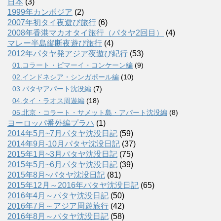
日本
(3)
1999年カンボジア
(2)
2007年初タイ夜遊び旅行
(6)
2008年香港マカオタイ旅行（パタヤ2回目）
(4)
マレー半島縦断夜遊び旅行
(4)
2012年パタヤ発アジア夜遊び紀行
(53)
01.コラート・ピマーイ・コンケーン編
(9)
02.インドネシア・シンガポール編
(10)
03.パタヤアパート沈没編
(7)
04.タイ・ラオス周遊編
(18)
05.北京・コラート・サメット島・アパート沈没編
(8)
ヨーロッパ番外編プラハ
(1)
2014年5月~7月パタヤ沈没日記
(59)
2014年9月-10月パタヤ沈没日記
(37)
2015年1月~3月パタヤ沈没日記
(75)
2015年5月~6月パタヤ沈没日記
(39)
2015年8月~パタヤ沈没日記
(81)
2015年12月～2016年パタヤ沈没日記
(65)
2016年4月～パタヤ沈没日記
(50)
2016年7月～アジア周遊旅行
(42)
2016年8月～パタヤ沈没日記
(58)