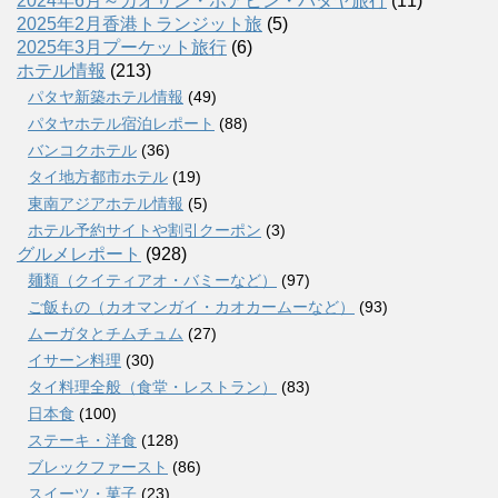
2024年6月～カオサン・ホアヒン・パタヤ旅行
(11)
2025年2月香港トランジット旅
(5)
2025年3月プーケット旅行
(6)
ホテル情報
(213)
パタヤ新築ホテル情報
(49)
パタヤホテル宿泊レポート
(88)
バンコクホテル
(36)
タイ地方都市ホテル
(19)
東南アジアホテル情報
(5)
ホテル予約サイトや割引クーポン
(3)
グルメレポート
(928)
麺類（クイティアオ・バミーなど）
(97)
ご飯もの（カオマンガイ・カオカームーなど）
(93)
ムーガタとチムチュム
(27)
イサーン料理
(30)
タイ料理全般（食堂・レストラン）
(83)
日本食
(100)
ステーキ・洋食
(128)
ブレックファースト
(86)
スイーツ・菓子
(23)