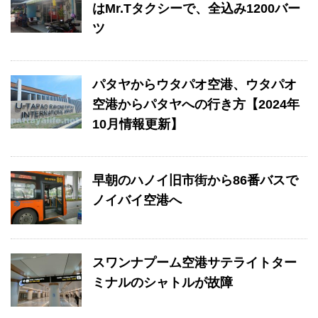
はMr.Tタクシーで、全込み1200バー
ツ
パタヤからウタパオ空港、ウタパオ
空港からパタヤへの行き方【2024年
10月情報更新】
早朝のハノイ旧市街から86番バスで
ノイバイ空港へ
スワンナプーム空港サテライトター
ミナルのシャトルが故障