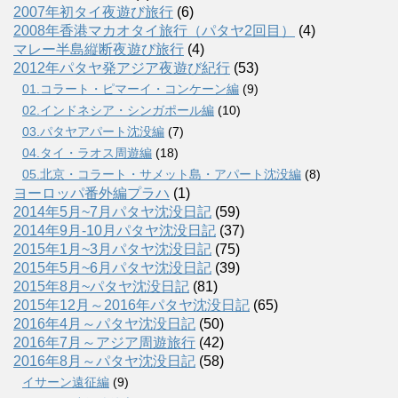
2007年初タイ夜遊び旅行
(6)
2008年香港マカオタイ旅行（パタヤ2回目）
(4)
マレー半島縦断夜遊び旅行
(4)
2012年パタヤ発アジア夜遊び紀行
(53)
01.コラート・ピマーイ・コンケーン編
(9)
02.インドネシア・シンガポール編
(10)
03.パタヤアパート沈没編
(7)
04.タイ・ラオス周遊編
(18)
05.北京・コラート・サメット島・アパート沈没編
(8)
ヨーロッパ番外編プラハ
(1)
2014年5月~7月パタヤ沈没日記
(59)
2014年9月-10月パタヤ沈没日記
(37)
2015年1月~3月パタヤ沈没日記
(75)
2015年5月~6月パタヤ沈没日記
(39)
2015年8月~パタヤ沈没日記
(81)
2015年12月～2016年パタヤ沈没日記
(65)
2016年4月～パタヤ沈没日記
(50)
2016年7月～アジア周遊旅行
(42)
2016年8月～パタヤ沈没日記
(58)
イサーン遠征編
(9)