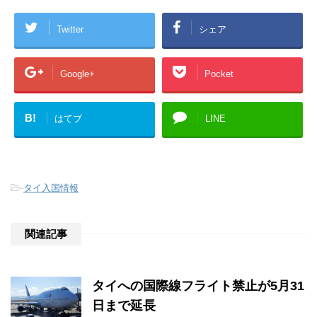
Twitter
シェア
Google+
Pocket
B!
はてブ
LINE
-
タイ入国情報
関連記事
タイへの国際線フライト禁止が5月31
日まで延長