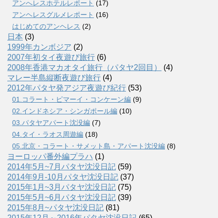
アンへレスホテルレポート
(17)
アンヘレスグルメレポート
(16)
はじめてのアンヘレス
(2)
日本
(3)
1999年カンボジア
(2)
2007年初タイ夜遊び旅行
(6)
2008年香港マカオタイ旅行（パタヤ2回目）
(4)
マレー半島縦断夜遊び旅行
(4)
2012年パタヤ発アジア夜遊び紀行
(53)
01.コラート・ピマーイ・コンケーン編
(9)
02.インドネシア・シンガポール編
(10)
03.パタヤアパート沈没編
(7)
04.タイ・ラオス周遊編
(18)
05.北京・コラート・サメット島・アパート沈没編
(8)
ヨーロッパ番外編プラハ
(1)
2014年5月~7月パタヤ沈没日記
(59)
2014年9月-10月パタヤ沈没日記
(37)
2015年1月~3月パタヤ沈没日記
(75)
2015年5月~6月パタヤ沈没日記
(39)
2015年8月~パタヤ沈没日記
(81)
2015年12月～2016年パタヤ沈没日記
(65)