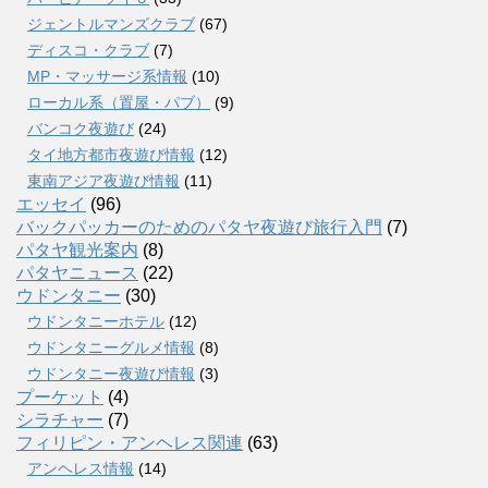
ジェントルマンズクラブ
(67)
ディスコ・クラブ
(7)
MP・マッサージ系情報
(10)
ローカル系（置屋・パブ）
(9)
バンコク夜遊び
(24)
タイ地方都市夜遊び情報
(12)
東南アジア夜遊び情報
(11)
エッセイ
(96)
バックパッカーのためのパタヤ夜遊び旅行入門
(7)
パタヤ観光案内
(8)
パタヤニュース
(22)
ウドンタニー
(30)
ウドンタニーホテル
(12)
ウドンタニーグルメ情報
(8)
ウドンタニー夜遊び情報
(3)
プーケット
(4)
シラチャー
(7)
フィリピン・アンヘレス関連
(63)
アンヘレス情報
(14)