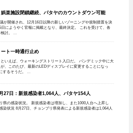
：娯楽施設閉鎖継続、パタヤのカウントダウン可能
会議が開催され、12月16日以降の新しいゾーニングや規制措置を決
15日にようやく官報に掲載となり、最終決定。 これを受けて、各
討。 ...
リート一時通行止め
といえば、ウォーキングストリート入口だ。 パンデミック中に大
が、このたび、最新のLEDディスプレイに変更することになっ
するそうだ。 ...
27日：新規感染者1,064人、パタヤ154人
ブリ県の感染状況。 新規感染者は増加し、また1000人台へ上昇し
感染状況 8月27日、チョンブリ県発表による新規感染者は1,064人