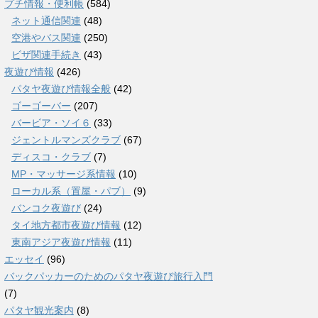
プチ情報・便利帳
(584)
ネット通信関連
(48)
空港やバス関連
(250)
ビザ関連手続き
(43)
夜遊び情報
(426)
パタヤ夜遊び情報全般
(42)
ゴーゴーバー
(207)
バービア・ソイ６
(33)
ジェントルマンズクラブ
(67)
ディスコ・クラブ
(7)
MP・マッサージ系情報
(10)
ローカル系（置屋・パブ）
(9)
バンコク夜遊び
(24)
タイ地方都市夜遊び情報
(12)
東南アジア夜遊び情報
(11)
エッセイ
(96)
バックパッカーのためのパタヤ夜遊び旅行入門
(7)
パタヤ観光案内
(8)