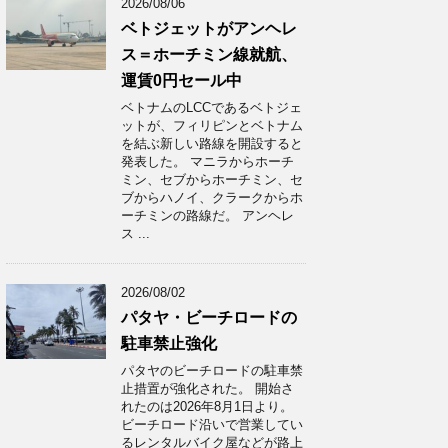
2026/08/06
ベトジェットがアンヘレ
ス＝ホーチミン線就航、
運賃0円セール中
ベトナムのLCCであるベトジェ
ットが、フィリピンとベトナム
を結ぶ新しい路線を開設すると
発表した。 マニラからホーチ
ミン、セブからホーチミン、セ
ブからハノイ、クラークからホ
ーチミンの路線だ。 アンヘレ
ス ...
2026/08/02
パタヤ・ビーチロードの
駐車禁止強化
パタヤのビーチロードの駐車禁
止措置が強化された。 開始さ
れたのは2026年8月1日より。
ビーチロード沿いで営業してい
るレンタルバイク屋などが路上