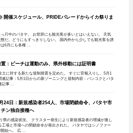
ト開催スケジュール、PRIDEパレードからイカ祭りま
っ只中のパタヤ。 お世辞にも観光客が多いとはいえない。 天気
態だ。どうにもすっきりしない。 国内外から少しでも観光客を誘
6月にも各種 ...
措置：ビーチは運動のみ、県外移動には証明書
イ全土に対する新たな規制措置を定めた。 すぐに官報入りし、5月1
関連記事：5月1日からの新ゾーニングと規制内容：バンコクとパタ
事 ...
月24日：新規感染者254人、市場閉鎖命令、パタヤ市
クチン独自接種へ
ブリ県の感染状況。 クラスター発生により新規感染者の増減が激し
る工場と市場への閉鎖命令が発出された。 パタヤではシノファー
始へ。 広 ...