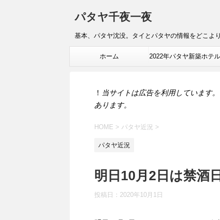
パタヤ千夜一夜
基本、パタヤ沈没。タイとパタヤの情報をどこよ
ホーム
2022年パタヤ新築ホテ
報
！
当サイトは広告を利用しています。
あります。
HOME
>
パタヤ近況
>
パタヤ近況
明日10月2日は禁酒
投稿日：
2020年10月1日