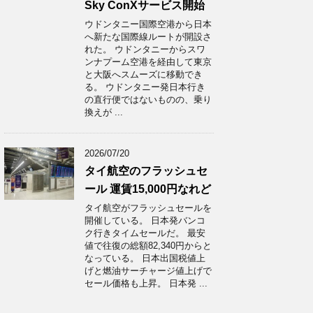
Sky ConXサービス開始
ウドンタニー国際空港から日本
へ新たな国際線ルートが開設さ
れた。 ウドンタニーからスワ
ンナプーム空港を経由して東京
と大阪へスムーズに移動でき
る。 ウドンタニー発日本行き
の直行便ではないものの、乗り
換えが ...
2026/07/20
タイ航空のフラッシュセ
ール 運賃15,000円なれど
タイ航空がフラッシュセールを
開催している。 日本発バンコ
ク行きタイムセールだ。 最安
値で往復の総額82,340円からと
なっている。 日本出国税値上
げと燃油サーチャージ値上げで
セール価格も上昇。 日本発 ...