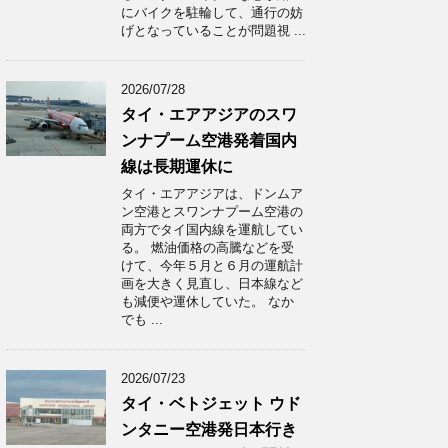
にバイクを駐輪して、通行の妨
げとなっていることが問題視 ...
2026/07/28
タイ・エアアジアのスワ
ンナプーム空港発着国内
線は長期運休に
タイ・エアアジアは、ドンムア
ン空港とスワンナプーム空港の
両方でタイ国内線を運航してい
る。 燃油価格の高騰などを受
けて、今年５月と６月の運航計
画を大きく見直し、日本線など
も減便や運休していた。 なか
でも ...
2026/07/23
タイ・ベトジェット ウド
ンタニー空港発日本行き