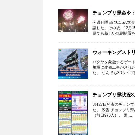
チョンブリ県命令
今週月曜日にCCSA本
議した。その後、12月
県でも新しい規制措置を検
ウォーキングスト
パタヤを象徴するゲート
規模に改修工事がされた
た。 なんでも3Dタイプに
チョンブリ県状況8月
8月27日発表のチョン
た。 広告 チョンブリ県
（前日973人）。 累 ...