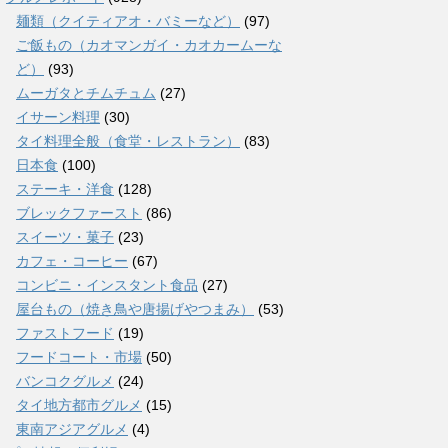
麺類（クイティアオ・バミーなど）
(97)
ご飯もの（カオマンガイ・カオカームーな
ど）
(93)
ムーガタとチムチュム
(27)
イサーン料理
(30)
タイ料理全般（食堂・レストラン）
(83)
日本食
(100)
ステーキ・洋食
(128)
ブレックファースト
(86)
スイーツ・菓子
(23)
カフェ・コーヒー
(67)
コンビニ・インスタント食品
(27)
屋台もの（焼き鳥や唐揚げやつまみ）
(53)
ファストフード
(19)
フードコート・市場
(50)
バンコクグルメ
(24)
タイ地方都市グルメ
(15)
東南アジアグルメ
(4)