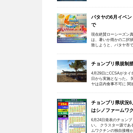
パタヤの6月イベン
で
現在絶賛ローシーズン真
は、暑いか雨かの二択状
致しようと、パタヤ市では
チョンブリ県規制
4月29日にCCSAがタ
日から実施となった。 
ヤは店内食事不可に 関連記
チョンブリ県状況6
はシノファームワ
6月24日発表のチョン
い。 クラスター源であ
ムワクチンの独自接種が開