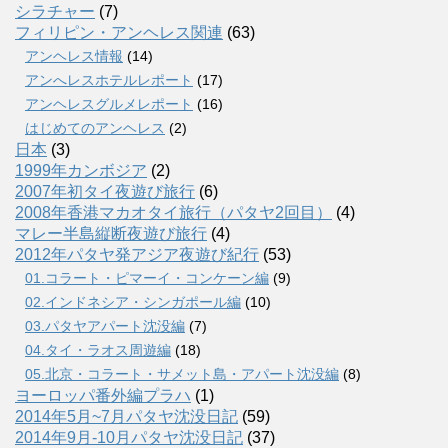
シラチャー
(7)
フィリピン・アンヘレス関連
(63)
アンヘレス情報
(14)
アンへレスホテルレポート
(17)
アンヘレスグルメレポート
(16)
はじめてのアンヘレス
(2)
日本
(3)
1999年カンボジア
(2)
2007年初タイ夜遊び旅行
(6)
2008年香港マカオタイ旅行（パタヤ2回目）
(4)
マレー半島縦断夜遊び旅行
(4)
2012年パタヤ発アジア夜遊び紀行
(53)
01.コラート・ピマーイ・コンケーン編
(9)
02.インドネシア・シンガポール編
(10)
03.パタヤアパート沈没編
(7)
04.タイ・ラオス周遊編
(18)
05.北京・コラート・サメット島・アパート沈没編
(8)
ヨーロッパ番外編プラハ
(1)
2014年5月~7月パタヤ沈没日記
(59)
2014年9月-10月パタヤ沈没日記
(37)