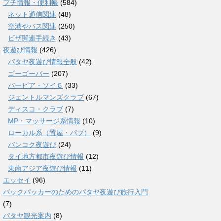
プチ情報・便利帳
(584)
ネット通信関連
(48)
空港やバス関連
(250)
ビザ関連手続き
(43)
夜遊び情報
(426)
パタヤ夜遊び情報全般
(42)
ゴーゴーバー
(207)
バービア・ソイ６
(33)
ジェントルマンズクラブ
(67)
ディスコ・クラブ
(7)
MP・マッサージ系情報
(10)
ローカル系（置屋・パブ）
(9)
バンコク夜遊び
(24)
タイ地方都市夜遊び情報
(12)
東南アジア夜遊び情報
(11)
エッセイ
(96)
バックパッカーのためのパタヤ夜遊び旅行入門
(7)
パタヤ観光案内
(8)