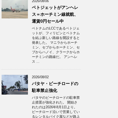
2026/08/06
ベトジェットがアンヘレ
ス＝ホーチミン線就航、
運賃0円セール中
ベトナムのLCCであるベトジェ
ットが、フィリピンとベトナム
を結ぶ新しい路線を開設すると
発表した。 マニラからホーチ
ミン、セブからホーチミン、セ
ブからハノイ、クラークからホ
ーチミンの路線だ。 アンヘレ
ス ...
2026/08/02
パタヤ・ビーチロードの
駐車禁止強化
パタヤのビーチロードの駐車禁
止措置が強化された。 開始さ
れたのは2026年8月1日より。
ビーチロード沿いで営業してい
るレンタルバイク屋などが路上