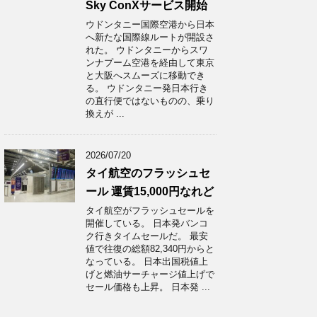
Sky ConXサービス開始
ウドンタニー国際空港から日本
へ新たな国際線ルートが開設さ
れた。 ウドンタニーからスワ
ンナプーム空港を経由して東京
と大阪へスムーズに移動でき
る。 ウドンタニー発日本行き
の直行便ではないものの、乗り
換えが ...
2026/07/20
タイ航空のフラッシュセ
ール 運賃15,000円なれど
タイ航空がフラッシュセールを
開催している。 日本発バンコ
ク行きタイムセールだ。 最安
値で往復の総額82,340円からと
なっている。 日本出国税値上
げと燃油サーチャージ値上げで
セール価格も上昇。 日本発 ...