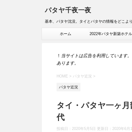
パタヤ千夜一夜
基本、パタヤ沈没。タイとパタヤの情報をどこよ
ホーム
2022年パタヤ新築ホテ
報
！
当サイトは広告を利用しています。
あります。
HOME
>
パタヤ近況
>
パタヤ近況
タイ・パタヤ一ヶ月
代
投稿日：2020年5月5日 更新日：
2020年6月