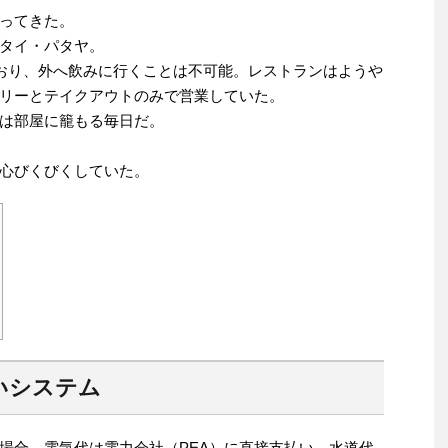
ってきた。
タイ・パタヤ。
ており、外へ飲みに行くことは不可能。レストランはようや
リーとテイクアウトのみで営業していた。
は部屋に籠もる毎日だ。
心びくびくしていた。
いシステム
場合、電気代は電力会社（PEA）に直接支払い、水道代