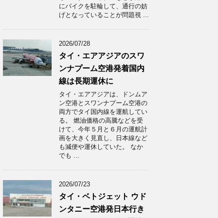
にバイクを駐輪して、通行の妨
げとなっていることが問題視 ...
2026/07/28
タイ・エアアジアのスワ
ンナプーム空港発着国内
線は長期運休に
タイ・エアアジアは、ドンムア
ン空港とスワンナプーム空港の
両方でタイ国内線を運航してい
る。 燃油価格の高騰などを受
けて、今年５月と６月の運航計
画を大きく見直し、日本線など
も減便や運休していた。 なか
でも ...
2026/07/23
タイ・ベトジェット ウド
ンタニー空港発日本行き