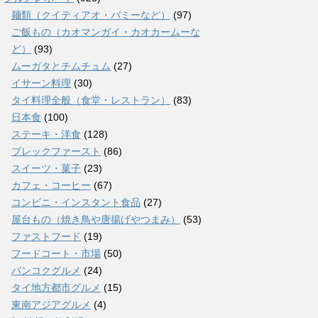
麺類（クイティアオ・バミーなど）
(97)
ご飯もの（カオマンガイ・カオカームーな
ど）
(93)
ムーガタとチムチュム
(27)
イサーン料理
(30)
タイ料理全般（食堂・レストラン）
(83)
日本食
(100)
ステーキ・洋食
(128)
ブレックファースト
(86)
スイーツ・菓子
(23)
カフェ・コーヒー
(67)
コンビニ・インスタント食品
(27)
屋台もの（焼き鳥や唐揚げやつまみ）
(53)
ファストフード
(19)
フードコート・市場
(50)
バンコクグルメ
(24)
タイ地方都市グルメ
(15)
東南アジアグルメ
(4)