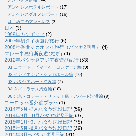
アンへレスホテルレポート
(17)
アンヘレスグルメレポート
(16)
はじめてのアンヘレス
(2)
日本
(3)
1999年カンボジア
(2)
2007年初タイ夜遊び旅行
(6)
2008年香港マカオタイ旅行（パタヤ2回目）
(4)
マレー半島縦断夜遊び旅行
(4)
2012年パタヤ発アジア夜遊び紀行
(53)
01.コラート・ピマーイ・コンケーン編
(9)
02.インドネシア・シンガポール編
(10)
03.パタヤアパート沈没編
(7)
04.タイ・ラオス周遊編
(18)
05.北京・コラート・サメット島・アパート沈没編
(8)
ヨーロッパ番外編プラハ
(1)
2014年5月~7月パタヤ沈没日記
(59)
2014年9月-10月パタヤ沈没日記
(37)
2015年1月~3月パタヤ沈没日記
(75)
2015年5月~6月パタヤ沈没日記
(39)
2015年8月~パタヤ沈没日記
(81)