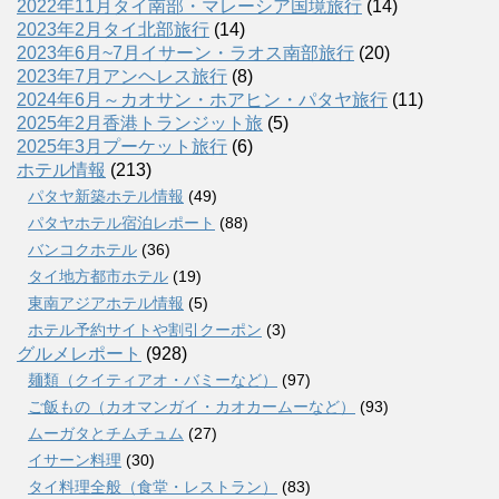
2022年11月タイ南部・マレーシア国境旅行
(14)
2023年2月タイ北部旅行
(14)
2023年6月~7月イサーン・ラオス南部旅行
(20)
2023年7月アンヘレス旅行
(8)
2024年6月～カオサン・ホアヒン・パタヤ旅行
(11)
2025年2月香港トランジット旅
(5)
2025年3月プーケット旅行
(6)
ホテル情報
(213)
パタヤ新築ホテル情報
(49)
パタヤホテル宿泊レポート
(88)
バンコクホテル
(36)
タイ地方都市ホテル
(19)
東南アジアホテル情報
(5)
ホテル予約サイトや割引クーポン
(3)
グルメレポート
(928)
麺類（クイティアオ・バミーなど）
(97)
ご飯もの（カオマンガイ・カオカームーなど）
(93)
ムーガタとチムチュム
(27)
イサーン料理
(30)
タイ料理全般（食堂・レストラン）
(83)