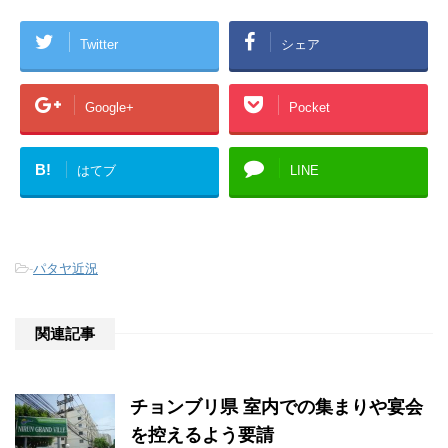
Twitter
シェア
Google+
Pocket
B!
はてブ
LINE
-
パタヤ近況
関連記事
チョンブリ県 室内での集まりや宴会
を控えるよう要請