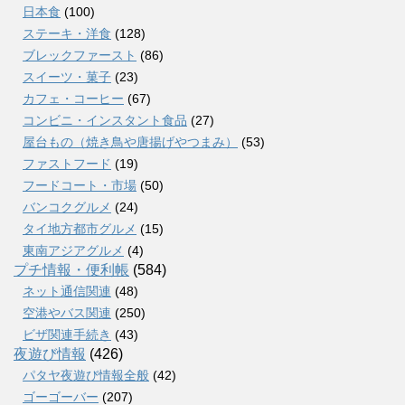
日本食
(100)
ステーキ・洋食
(128)
ブレックファースト
(86)
スイーツ・菓子
(23)
カフェ・コーヒー
(67)
コンビニ・インスタント食品
(27)
屋台もの（焼き鳥や唐揚げやつまみ）
(53)
ファストフード
(19)
フードコート・市場
(50)
バンコクグルメ
(24)
タイ地方都市グルメ
(15)
東南アジアグルメ
(4)
プチ情報・便利帳
(584)
ネット通信関連
(48)
空港やバス関連
(250)
ビザ関連手続き
(43)
夜遊び情報
(426)
パタヤ夜遊び情報全般
(42)
ゴーゴーバー
(207)