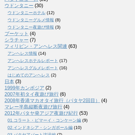
ウドンタニー
(30)
ウドンタニーホテル
(12)
ウドンタニーグルメ情報
(8)
ウドンタニー夜遊び情報
(3)
プーケット
(4)
シラチャー
(7)
フィリピン・アンヘレス関連
(63)
アンヘレス情報
(14)
アンへレスホテルレポート
(17)
アンヘレスグルメレポート
(16)
はじめてのアンヘレス
(2)
日本
(3)
1999年カンボジア
(2)
2007年初タイ夜遊び旅行
(6)
2008年香港マカオタイ旅行（パタヤ2回目）
(4)
マレー半島縦断夜遊び旅行
(4)
2012年パタヤ発アジア夜遊び紀行
(53)
01.コラート・ピマーイ・コンケーン編
(9)
02.インドネシア・シンガポール編
(10)
03.パタヤアパート沈没編
(7)