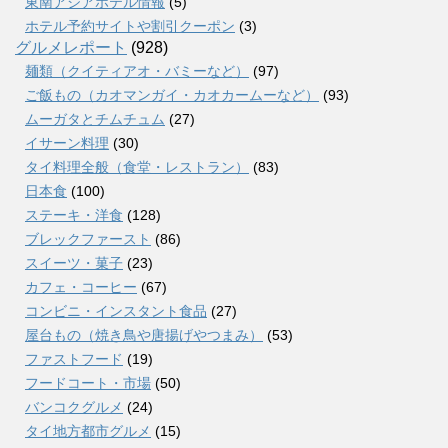
東南アジアホテル情報
(5)
ホテル予約サイトや割引クーポン
(3)
グルメレポート
(928)
麺類（クイティアオ・バミーなど）
(97)
ご飯もの（カオマンガイ・カオカームーなど）
(93)
ムーガタとチムチュム
(27)
イサーン料理
(30)
タイ料理全般（食堂・レストラン）
(83)
日本食
(100)
ステーキ・洋食
(128)
ブレックファースト
(86)
スイーツ・菓子
(23)
カフェ・コーヒー
(67)
コンビニ・インスタント食品
(27)
屋台もの（焼き鳥や唐揚げやつまみ）
(53)
ファストフード
(19)
フードコート・市場
(50)
バンコクグルメ
(24)
タイ地方都市グルメ
(15)