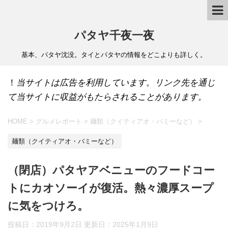
パタヤ千夜一夜
基本、パタヤ沈没。タイとパタヤの情報をどこよりも詳しく。
！
当サイトは広告を利用しています。リンク先を通じ
て当サイトに収益がもたらされることがあります。
HOME
>
グルメレポート
>
麺類（クイティアオ・バミーなど）
>
麺類（クイティアオ・バミーなど）
（閉店）パタヤアベニューのフードコー
トにカオソーイが復活。熱々濃厚スープ
に気をつけろ。
投稿日：2019年9月2日 更新日：
2025年1月9日