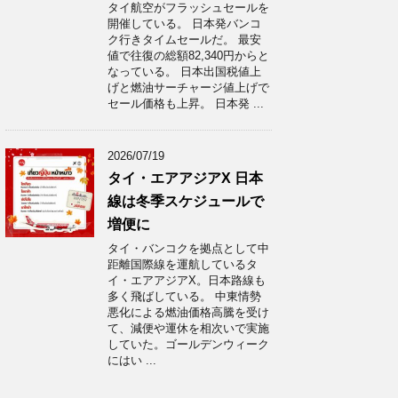
タイ航空がフラッシュセールを
開催している。 日本発バンコ
ク行きタイムセールだ。 最安
値で往復の総額82,340円からと
なっている。 日本出国税値上
げと燃油サーチャージ値上げで
セール価格も上昇。 日本発 ...
2026/07/19
タイ・エアアジアX 日本
線は冬季スケジュールで
増便に
タイ・バンコクを拠点として中
距離国際線を運航しているタ
イ・エアアジアX。日本路線も
多く飛ばしている。 中東情勢
悪化による燃油価格高騰を受け
て、減便や運休を相次いで実施
していた。ゴールデンウィーク
にはい ...