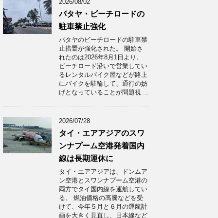
2026/08/02
パタヤ・ビーチロードの
駐車禁止強化
パタヤのビーチロードの駐車禁
止措置が強化された。 開始さ
れたのは2026年8月1日より。
ビーチロード沿いで営業してい
るレンタルバイク屋などが路上
にバイクを駐輪して、通行の妨
げとなっていることが問題視 ...
2026/07/28
タイ・エアアジアのスワ
ンナプーム空港発着国内
線は長期運休に
タイ・エアアジアは、ドンムア
ン空港とスワンナプーム空港の
両方でタイ国内線を運航してい
る。 燃油価格の高騰などを受
けて、今年５月と６月の運航計
画を大きく見直し、日本線など