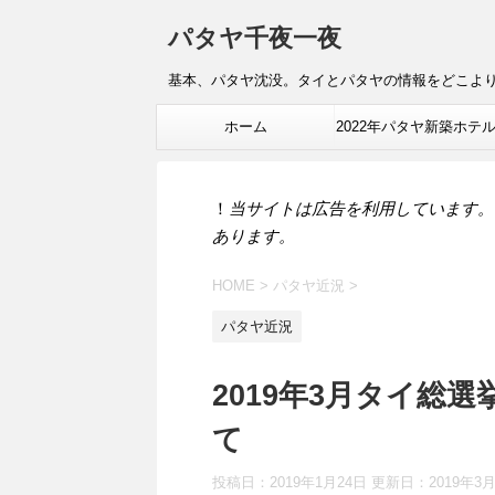
パタヤ千夜一夜
基本、パタヤ沈没。タイとパタヤの情報をどこよ
ホーム
2022年パタヤ新築ホテ
報
！
当サイトは広告を利用しています。
あります。
HOME
>
パタヤ近況
>
パタヤ近況
2019年3月タイ総
て
投稿日：2019年1月24日 更新日：
2019年3