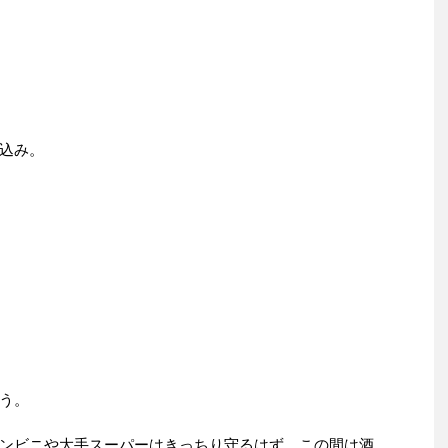
込み。
う。
ンビニや大手スーパーはきっちり守るはず。この間は酒