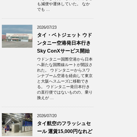
も減便や運休していた。 なか
でも ...
2026/07/23
タイ・ベトジェット ウド
ンタニー空港発日本行き
Sky ConXサービス開始
ウドンタニー国際空港から日本
へ新たな国際線ルートが開設さ
れた。 ウドンタニーからスワ
ンナプーム空港を経由して東京
と大阪へスムーズに移動でき
る。 ウドンタニー発日本行き
の直行便ではないものの、乗り
換えが ...
2026/07/20
タイ航空のフラッシュセ
ール 運賃15,000円なれど