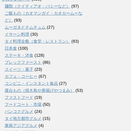
麺類（クイティアオ・バミーなど）
(97)
ご飯もの（カオマンガイ・カオカームーな
ど）
(93)
ムーガタとチムチュム
(27)
イサーン料理
(30)
タイ料理全般（食堂・レストラン）
(83)
日本食
(100)
ステーキ・洋食
(128)
ブレックファースト
(86)
スイーツ・菓子
(23)
カフェ・コーヒー
(67)
コンビニ・インスタント食品
(27)
屋台もの（焼き鳥や唐揚げやつまみ）
(53)
ファストフード
(19)
フードコート・市場
(50)
バンコクグルメ
(24)
タイ地方都市グルメ
(15)
東南アジアグルメ
(4)