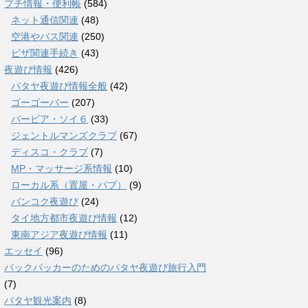
プチ情報・便利帳
(584)
ネット通信関連
(48)
空港やバス関連
(250)
ビザ関連手続き
(43)
夜遊び情報
(426)
パタヤ夜遊び情報全般
(42)
ゴーゴーバー
(207)
バービア・ソイ６
(33)
ジェントルマンズクラブ
(67)
ディスコ・クラブ
(7)
MP・マッサージ系情報
(10)
ローカル系（置屋・パブ）
(9)
バンコク夜遊び
(24)
タイ地方都市夜遊び情報
(12)
東南アジア夜遊び情報
(11)
エッセイ
(96)
バックパッカーのためのパタヤ夜遊び旅行入門
(7)
パタヤ観光案内
(8)