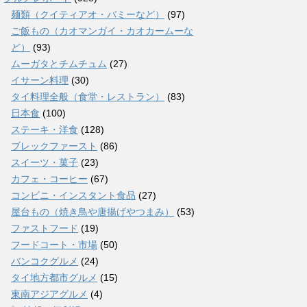
麺類（クイティアオ・バミーなど）
(97)
ご飯もの（カオマンガイ・カオカームーな
ど）
(93)
ムーガタとチムチュム
(27)
イサーン料理
(30)
タイ料理全般（食堂・レストラン）
(83)
日本食
(100)
ステーキ・洋食
(128)
ブレックファースト
(86)
スイーツ・菓子
(23)
カフェ・コーヒー
(67)
コンビニ・インスタント食品
(27)
屋台もの（焼き鳥や唐揚げやつまみ）
(53)
ファストフード
(19)
フードコート・市場
(50)
バンコクグルメ
(24)
タイ地方都市グルメ
(15)
東南アジアグルメ
(4)