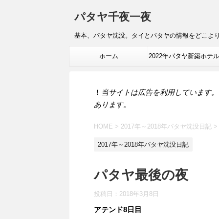
パタヤ千夜一夜
基本、パタヤ沈没。タイとパタヤの情報をどこよ
ホーム
2022年パタヤ新築ホテ
報
！
当サイトは広告を利用しています。
あります。
HOME
>
2017年～2018年パタヤ沈没日記
>
2017年～2018年パタヤ沈没日記
パタヤ最後の夜
投稿日：
2018年3月8日
アテンド8日目