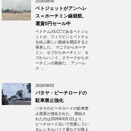
2026/08/06
ベトジェットがアンヘレ
ス＝ホーチミン線就航、
運賃0円セール中
ベトナムのLCCであるベトジェ
ットが、フィリピンとベトナム
を結ぶ新しい路線を開設すると
発表した。 マニラからホーチ
ミン、セブからホーチミン、セ
ブからハノイ、クラークからホ
ーチミンの路線だ。 アンヘレ
ス ...
2026/08/02
パタヤ・ビーチロードの
駐車禁止強化
パタヤのビーチロードの駐車禁
止措置が強化された。 開始さ
れたのは2026年8月1日より。
ビーチロード沿いで営業してい
るレンタルバイク屋などが路上