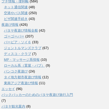
プチ情報・便利帳
(584)
ネット通信関連
(48)
空港やバス関連
(250)
ビザ関連手続き
(43)
夜遊び情報
(426)
パタヤ夜遊び情報全般
(42)
ゴーゴーバー
(207)
バービア・ソイ６
(33)
ジェントルマンズクラブ
(67)
ディスコ・クラブ
(7)
MP・マッサージ系情報
(10)
ローカル系（置屋・パブ）
(9)
バンコク夜遊び
(24)
タイ地方都市夜遊び情報
(12)
東南アジア夜遊び情報
(11)
エッセイ
(96)
バックパッカーのためのパタヤ夜遊び旅行入門
(7)
パタヤ観光案内
(8)