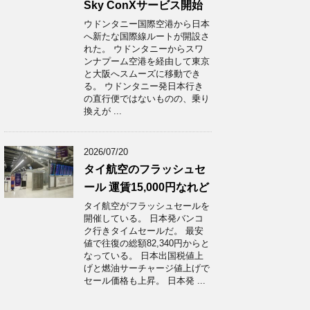
Sky ConXサービス開始
ウドンタニー国際空港から日本
へ新たな国際線ルートが開設さ
れた。 ウドンタニーからスワ
ンナプーム空港を経由して東京
と大阪へスムーズに移動でき
る。 ウドンタニー発日本行き
の直行便ではないものの、乗り
換えが ...
2026/07/20
タイ航空のフラッシュセ
ール 運賃15,000円なれど
タイ航空がフラッシュセールを
開催している。 日本発バンコ
ク行きタイムセールだ。 最安
値で往復の総額82,340円からと
なっている。 日本出国税値上
げと燃油サーチャージ値上げで
セール価格も上昇。 日本発 ...