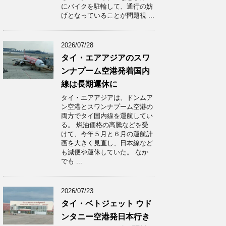
にバイクを駐輪して、通行の妨
げとなっていることが問題視 ...
2026/07/28
タイ・エアアジアのスワ
ンナプーム空港発着国内
線は長期運休に
タイ・エアアジアは、ドンムア
ン空港とスワンナプーム空港の
両方でタイ国内線を運航してい
る。 燃油価格の高騰などを受
けて、今年５月と６月の運航計
画を大きく見直し、日本線など
も減便や運休していた。 なか
でも ...
2026/07/23
タイ・ベトジェット ウド
ンタニー空港発日本行き