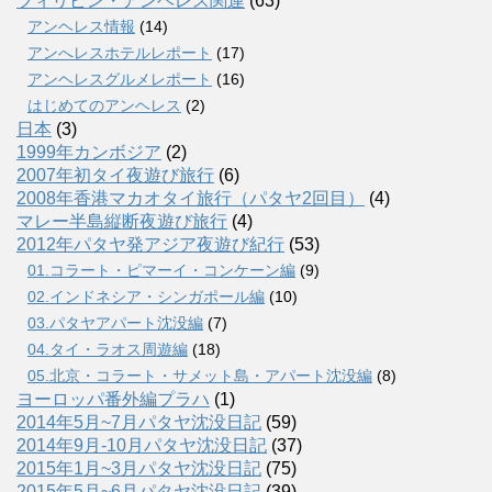
フィリピン・アンヘレス関連
(63)
アンヘレス情報
(14)
アンへレスホテルレポート
(17)
アンヘレスグルメレポート
(16)
はじめてのアンヘレス
(2)
日本
(3)
1999年カンボジア
(2)
2007年初タイ夜遊び旅行
(6)
2008年香港マカオタイ旅行（パタヤ2回目）
(4)
マレー半島縦断夜遊び旅行
(4)
2012年パタヤ発アジア夜遊び紀行
(53)
01.コラート・ピマーイ・コンケーン編
(9)
02.インドネシア・シンガポール編
(10)
03.パタヤアパート沈没編
(7)
04.タイ・ラオス周遊編
(18)
05.北京・コラート・サメット島・アパート沈没編
(8)
ヨーロッパ番外編プラハ
(1)
2014年5月~7月パタヤ沈没日記
(59)
2014年9月-10月パタヤ沈没日記
(37)
2015年1月~3月パタヤ沈没日記
(75)
2015年5月~6月パタヤ沈没日記
(39)