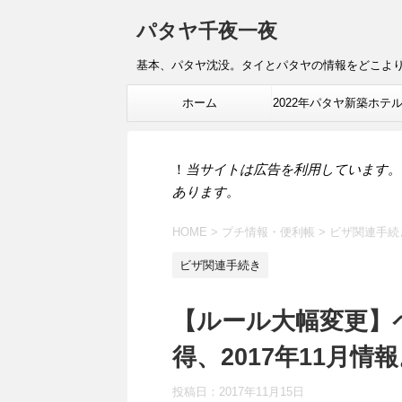
パタヤ千夜一夜
基本、パタヤ沈没。タイとパタヤの情報をどこよ
ホーム
2022年パタヤ新築ホテ
報
！
当サイトは広告を利用しています。
あります。
HOME
>
プチ情報・便利帳
>
ビザ関連手続
ビザ関連手続き
【ルール大幅変更】
得、2017年11月情
投稿日：
2017年11月15日