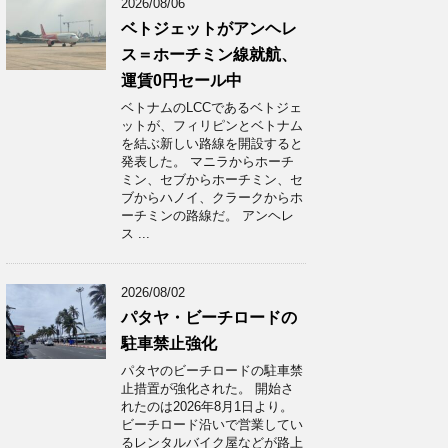
2026/08/06
ベトジェットがアンヘレ
ス＝ホーチミン線就航、
運賃0円セール中
ベトナムのLCCであるベトジェ
ットが、フィリピンとベトナム
を結ぶ新しい路線を開設すると
発表した。 マニラからホーチ
ミン、セブからホーチミン、セ
ブからハノイ、クラークからホ
ーチミンの路線だ。 アンヘレ
ス ...
2026/08/02
パタヤ・ビーチロードの
駐車禁止強化
パタヤのビーチロードの駐車禁
止措置が強化された。 開始さ
れたのは2026年8月1日より。
ビーチロード沿いで営業してい
るレンタルバイク屋などが路上