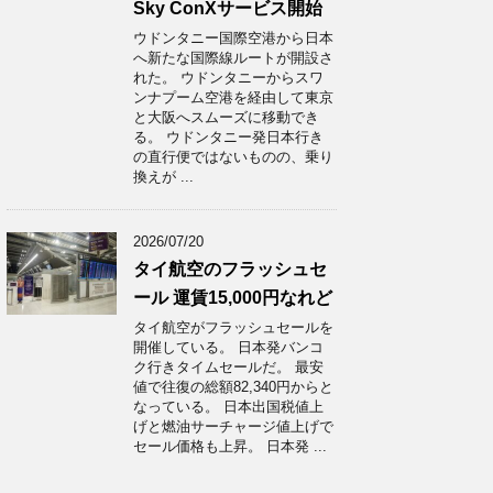
Sky ConXサービス開始
ウドンタニー国際空港から日本
へ新たな国際線ルートが開設さ
れた。 ウドンタニーからスワ
ンナプーム空港を経由して東京
と大阪へスムーズに移動でき
る。 ウドンタニー発日本行き
の直行便ではないものの、乗り
換えが ...
2026/07/20
タイ航空のフラッシュセ
ール 運賃15,000円なれど
タイ航空がフラッシュセールを
開催している。 日本発バンコ
ク行きタイムセールだ。 最安
値で往復の総額82,340円からと
なっている。 日本出国税値上
げと燃油サーチャージ値上げで
セール価格も上昇。 日本発 ...