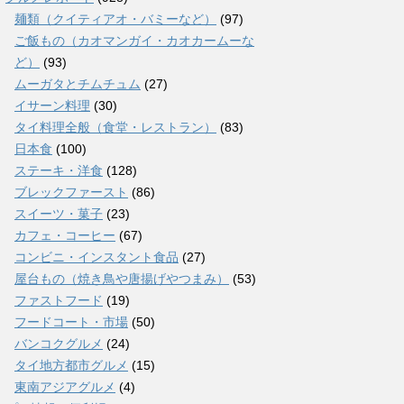
麺類（クイティアオ・バミーなど）
(97)
ご飯もの（カオマンガイ・カオカームーな
ど）
(93)
ムーガタとチムチュム
(27)
イサーン料理
(30)
タイ料理全般（食堂・レストラン）
(83)
日本食
(100)
ステーキ・洋食
(128)
ブレックファースト
(86)
スイーツ・菓子
(23)
カフェ・コーヒー
(67)
コンビニ・インスタント食品
(27)
屋台もの（焼き鳥や唐揚げやつまみ）
(53)
ファストフード
(19)
フードコート・市場
(50)
バンコクグルメ
(24)
タイ地方都市グルメ
(15)
東南アジアグルメ
(4)