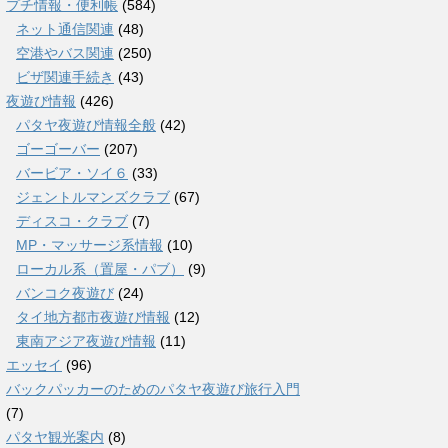
プチ情報・便利帳
(584)
ネット通信関連
(48)
空港やバス関連
(250)
ビザ関連手続き
(43)
夜遊び情報
(426)
パタヤ夜遊び情報全般
(42)
ゴーゴーバー
(207)
バービア・ソイ６
(33)
ジェントルマンズクラブ
(67)
ディスコ・クラブ
(7)
MP・マッサージ系情報
(10)
ローカル系（置屋・パブ）
(9)
バンコク夜遊び
(24)
タイ地方都市夜遊び情報
(12)
東南アジア夜遊び情報
(11)
エッセイ
(96)
バックパッカーのためのパタヤ夜遊び旅行入門
(7)
パタヤ観光案内
(8)