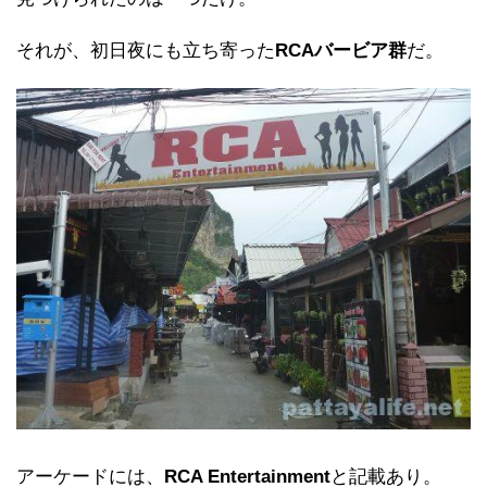
それが、初日夜にも立ち寄った
RCAバービア群
だ。
アーケードには、
RCA Entertainment
と記載あり。