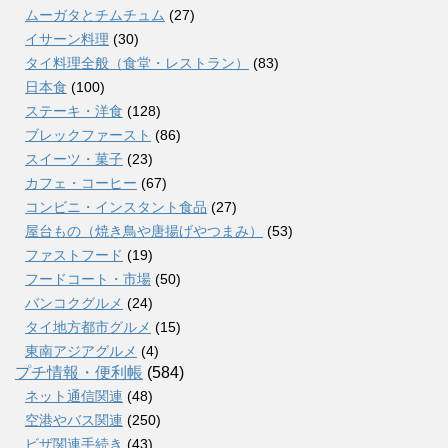
ムーガタとチムチュム
(27)
イサーン料理
(30)
タイ料理全般（食堂・レストラン）
(83)
日本食
(100)
ステーキ・洋食
(128)
ブレックファースト
(86)
スイーツ・菓子
(23)
カフェ・コーヒー
(67)
コンビニ・インスタント食品
(27)
屋台もの（焼き鳥や唐揚げやつまみ）
(53)
ファストフード
(19)
フードコート・市場
(50)
バンコクグルメ
(24)
タイ地方都市グルメ
(15)
東南アジアグルメ
(4)
プチ情報・便利帳
(584)
ネット通信関連
(48)
空港やバス関連
(250)
ビザ関連手続き
(43)