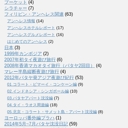
プーケット
(4)
シラチャー
(7)
フィリピン・アンヘレス関連
(63)
アンヘレス情報
(14)
アンへレスホテルレポート
(17)
アンヘレスグルメレポート
(16)
はじめてのアンヘレス
(2)
日本
(3)
1999年カンボジア
(2)
2007年初タイ夜遊び旅行
(6)
2008年香港マカオタイ旅行（パタヤ2回目）
(4)
マレー半島縦断夜遊び旅行
(4)
2012年パタヤ発アジア夜遊び紀行
(53)
01.コラート・ピマーイ・コンケーン編
(9)
02.インドネシア・シンガポール編
(10)
03.パタヤアパート沈没編
(7)
04.タイ・ラオス周遊編
(18)
05.北京・コラート・サメット島・アパート沈没編
(8)
ヨーロッパ番外編プラハ
(1)
2014年5月~7月パタヤ沈没日記
(59)