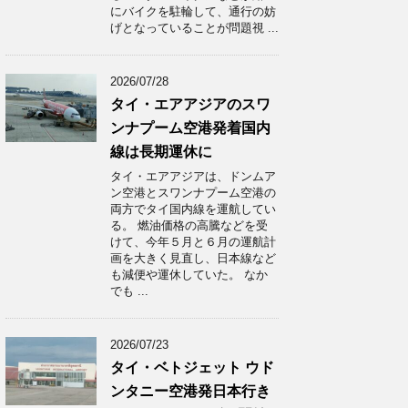
にバイクを駐輪して、通行の妨
げとなっていることが問題視 ...
2026/07/28
タイ・エアアジアのスワ
ンナプーム空港発着国内
線は長期運休に
タイ・エアアジアは、ドンムア
ン空港とスワンナプーム空港の
両方でタイ国内線を運航してい
る。 燃油価格の高騰などを受
けて、今年５月と６月の運航計
画を大きく見直し、日本線など
も減便や運休していた。 なか
でも ...
2026/07/23
タイ・ベトジェット ウド
ンタニー空港発日本行き