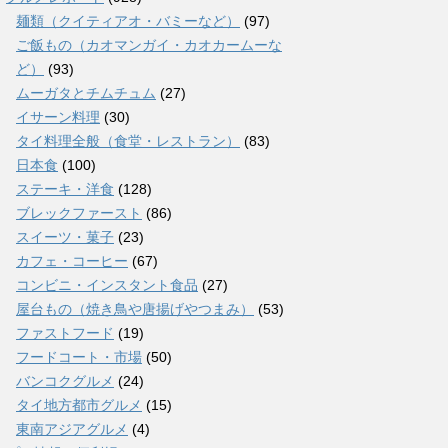
麺類（クイティアオ・バミーなど）
(97)
ご飯もの（カオマンガイ・カオカームーな
ど）
(93)
ムーガタとチムチュム
(27)
イサーン料理
(30)
タイ料理全般（食堂・レストラン）
(83)
日本食
(100)
ステーキ・洋食
(128)
ブレックファースト
(86)
スイーツ・菓子
(23)
カフェ・コーヒー
(67)
コンビニ・インスタント食品
(27)
屋台もの（焼き鳥や唐揚げやつまみ）
(53)
ファストフード
(19)
フードコート・市場
(50)
バンコクグルメ
(24)
タイ地方都市グルメ
(15)
東南アジアグルメ
(4)