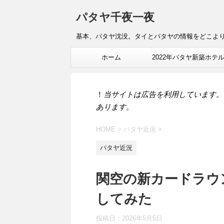
パタヤ千夜一夜
基本、パタヤ沈没。タイとパタヤの情報をどこよ
ホーム
2022年パタヤ新築ホテ
報
！
当サイトは広告を利用しています。
あります。
HOME
>
パタヤ近況
>
パタヤ近況
関空の新カードラウン
してみた
投稿日：
2026年5月5日