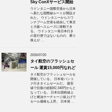
Sky ConXサービス開始
ウドンタニー国際空港から日本
へ新たな国際線ルートが開設さ
れた。 ウドンタニーからスワ
ンナプーム空港を経由して東京
と大阪へスムーズに移動でき
る。 ウドンタニー発日本行き
の直行便ではないものの、乗り
換えが ...
2026/07/20
タイ航空のフラッシュセ
ール 運賃15,000円なれど
タイ航空がフラッシュセールを
開催している。 日本発バンコ
ク行きタイムセールだ。 最安
値で往復の総額82,340円からと
なっている。 日本出国税値上
げと燃油サーチャージ値上げで
セール価格も上昇。 日本発 ...