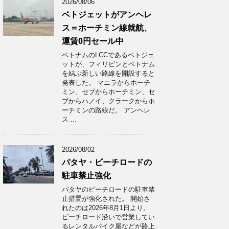
2026/08/06
ベトジェットがアンヘレ
ス＝ホーチミン線就航、
運賃0円セール中
ベトナムのLCCであるベトジェ
ットが、フィリピンとベトナム
を結ぶ新しい路線を開設すると
発表した。 マニラからホーチ
ミン、セブからホーチミン、セ
ブからハノイ、クラークからホ
ーチミンの路線だ。 アンヘレ
ス ...
2026/08/02
パタヤ・ビーチロードの
駐車禁止強化
パタヤのビーチロードの駐車禁
止措置が強化された。 開始さ
れたのは2026年8月1日より。
ビーチロード沿いで営業してい
るレンタルバイク屋などが路上