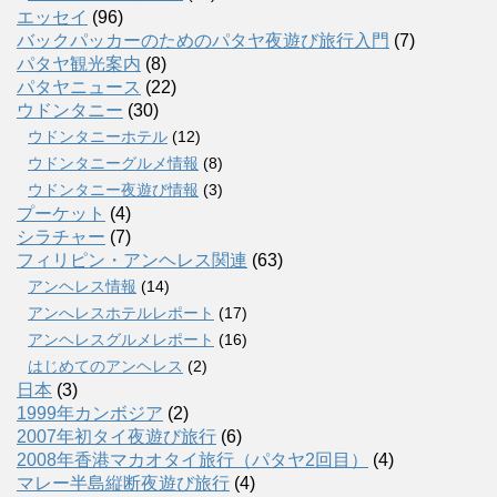
エッセイ
(96)
バックパッカーのためのパタヤ夜遊び旅行入門
(7)
パタヤ観光案内
(8)
パタヤニュース
(22)
ウドンタニー
(30)
ウドンタニーホテル
(12)
ウドンタニーグルメ情報
(8)
ウドンタニー夜遊び情報
(3)
プーケット
(4)
シラチャー
(7)
フィリピン・アンヘレス関連
(63)
アンヘレス情報
(14)
アンへレスホテルレポート
(17)
アンヘレスグルメレポート
(16)
はじめてのアンヘレス
(2)
日本
(3)
1999年カンボジア
(2)
2007年初タイ夜遊び旅行
(6)
2008年香港マカオタイ旅行（パタヤ2回目）
(4)
マレー半島縦断夜遊び旅行
(4)