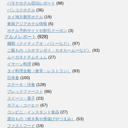
パタヤホテル宿泊レポート
(88)
バンコクホテル
(36)
タイ地方都市ホテル
(19)
東南アジアホテル情報
(5)
ホテル予約サイトや割引クーポン
(3)
グルメレポート
(928)
麺類（クイティアオ・バミーなど）
(97)
ご飯もの（カオマンガイ・カオカームーなど）
(93)
ムーガタとチムチュム
(27)
イサーン料理
(30)
タイ料理全般（食堂・レストラン）
(83)
日本食
(100)
ステーキ・洋食
(128)
ブレックファースト
(86)
スイーツ・菓子
(23)
カフェ・コーヒー
(67)
コンビニ・インスタント食品
(27)
屋台もの（焼き鳥や唐揚げやつまみ）
(53)
ファストフード
(19)