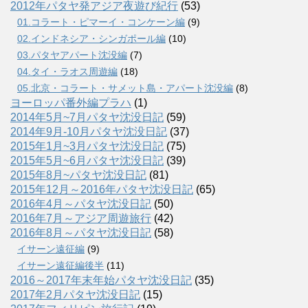
2012年パタヤ発アジア夜遊び紀行
(53)
01.コラート・ピマーイ・コンケーン編
(9)
02.インドネシア・シンガポール編
(10)
03.パタヤアパート沈没編
(7)
04.タイ・ラオス周遊編
(18)
05.北京・コラート・サメット島・アパート沈没編
(8)
ヨーロッパ番外編プラハ
(1)
2014年5月~7月パタヤ沈没日記
(59)
2014年9月-10月パタヤ沈没日記
(37)
2015年1月~3月パタヤ沈没日記
(75)
2015年5月~6月パタヤ沈没日記
(39)
2015年8月~パタヤ沈没日記
(81)
2015年12月～2016年パタヤ沈没日記
(65)
2016年4月～パタヤ沈没日記
(50)
2016年7月～アジア周遊旅行
(42)
2016年8月～パタヤ沈没日記
(58)
イサーン遠征編
(9)
イサーン遠征編後半
(11)
2016～2017年末年始パタヤ沈没日記
(35)
2017年2月パタヤ沈没日記
(15)