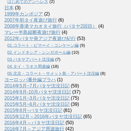
はじめてのアンヘレス
(2)
日本
(3)
1999年カンボジア
(2)
2007年初タイ夜遊び旅行
(6)
2008年香港マカオタイ旅行（パタヤ2回目）
(4)
マレー半島縦断夜遊び旅行
(4)
2012年パタヤ発アジア夜遊び紀行
(53)
01.コラート・ピマーイ・コンケーン編
(9)
02.インドネシア・シンガポール編
(10)
03.パタヤアパート沈没編
(7)
04.タイ・ラオス周遊編
(18)
05.北京・コラート・サメット島・アパート沈没編
(8)
ヨーロッパ番外編プラハ
(1)
2014年5月~7月パタヤ沈没日記
(59)
2014年9月-10月パタヤ沈没日記
(37)
2015年1月~3月パタヤ沈没日記
(75)
2015年5月~6月パタヤ沈没日記
(39)
2015年8月~パタヤ沈没日記
(81)
2015年12月～2016年パタヤ沈没日記
(65)
2016年4月～パタヤ沈没日記
(50)
2016年7月～アジア周遊旅行
(42)