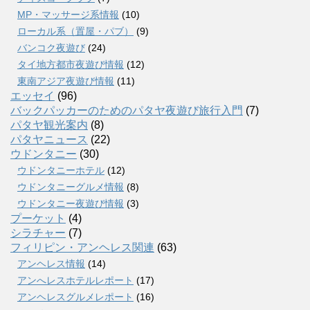
MP・マッサージ系情報
(10)
ローカル系（置屋・パブ）
(9)
バンコク夜遊び
(24)
タイ地方都市夜遊び情報
(12)
東南アジア夜遊び情報
(11)
エッセイ
(96)
バックパッカーのためのパタヤ夜遊び旅行入門
(7)
パタヤ観光案内
(8)
パタヤニュース
(22)
ウドンタニー
(30)
ウドンタニーホテル
(12)
ウドンタニーグルメ情報
(8)
ウドンタニー夜遊び情報
(3)
プーケット
(4)
シラチャー
(7)
フィリピン・アンヘレス関連
(63)
アンヘレス情報
(14)
アンへレスホテルレポート
(17)
アンヘレスグルメレポート
(16)