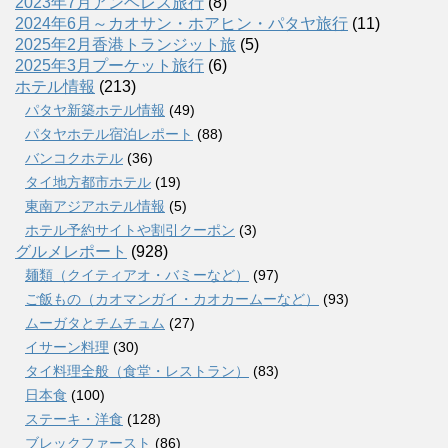
2023年7月アンヘレス旅行
(8)
2024年6月～カオサン・ホアヒン・パタヤ旅行
(11)
2025年2月香港トランジット旅
(5)
2025年3月プーケット旅行
(6)
ホテル情報
(213)
パタヤ新築ホテル情報
(49)
パタヤホテル宿泊レポート
(88)
バンコクホテル
(36)
タイ地方都市ホテル
(19)
東南アジアホテル情報
(5)
ホテル予約サイトや割引クーポン
(3)
グルメレポート
(928)
麺類（クイティアオ・バミーなど）
(97)
ご飯もの（カオマンガイ・カオカームーなど）
(93)
ムーガタとチムチュム
(27)
イサーン料理
(30)
タイ料理全般（食堂・レストラン）
(83)
日本食
(100)
ステーキ・洋食
(128)
ブレックファースト
(86)