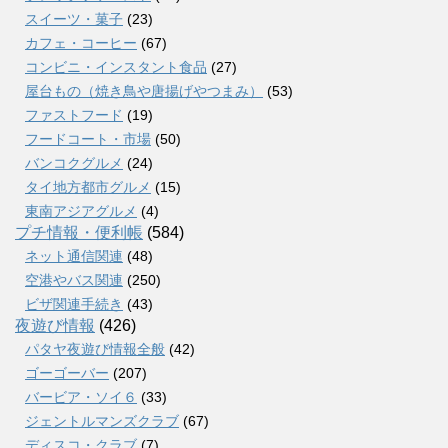
スイーツ・菓子
(23)
カフェ・コーヒー
(67)
コンビニ・インスタント食品
(27)
屋台もの（焼き鳥や唐揚げやつまみ）
(53)
ファストフード
(19)
フードコート・市場
(50)
バンコクグルメ
(24)
タイ地方都市グルメ
(15)
東南アジアグルメ
(4)
プチ情報・便利帳
(584)
ネット通信関連
(48)
空港やバス関連
(250)
ビザ関連手続き
(43)
夜遊び情報
(426)
パタヤ夜遊び情報全般
(42)
ゴーゴーバー
(207)
バービア・ソイ６
(33)
ジェントルマンズクラブ
(67)
ディスコ・クラブ
(7)