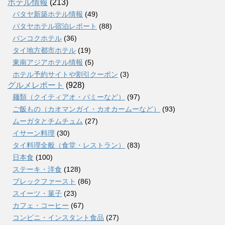
ホテル情報
(213)
パタヤ新築ホテル情報
(49)
パタヤホテル宿泊レポート
(88)
バンコクホテル
(36)
タイ地方都市ホテル
(19)
東南アジアホテル情報
(5)
ホテル予約サイトや割引クーポン
(3)
グルメレポート
(928)
麺類（クイティアオ・バミーなど）
(97)
ご飯もの（カオマンガイ・カオカームーなど）
(93)
ムーガタとチムチュム
(27)
イサーン料理
(30)
タイ料理全般（食堂・レストラン）
(83)
日本食
(100)
ステーキ・洋食
(128)
ブレックファースト
(86)
スイーツ・菓子
(23)
カフェ・コーヒー
(67)
コンビニ・インスタント食品
(27)