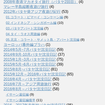
2008年香港マカオタイ旅行（パタヤ2回目）
(4)
マレー半島縦断夜遊び旅行
(4)
2012年パタヤ発アジア夜遊び紀行
(53)
01.コラート・ピマーイ・コンケーン編
(9)
02.インドネシア・シンガポール編
(10)
03.パタヤアパート沈没編
(7)
04.タイ・ラオス周遊編
(18)
05.北京・コラート・サメット島・アパート沈没編
(8)
ヨーロッパ番外編プラハ
(1)
2014年5月~7月パタヤ沈没日記
(59)
2014年9月-10月パタヤ沈没日記
(37)
2015年1月~3月パタヤ沈没日記
(75)
2015年5月~6月パタヤ沈没日記
(39)
2015年8月~パタヤ沈没日記
(81)
2015年12月～2016年パタヤ沈没日記
(65)
2016年4月～パタヤ沈没日記
(50)
2016年7月～アジア周遊旅行
(42)
2016年8月～パタヤ沈没日記
(58)
イサーン遠征編
(9)
イサーン遠征編後半
(11)