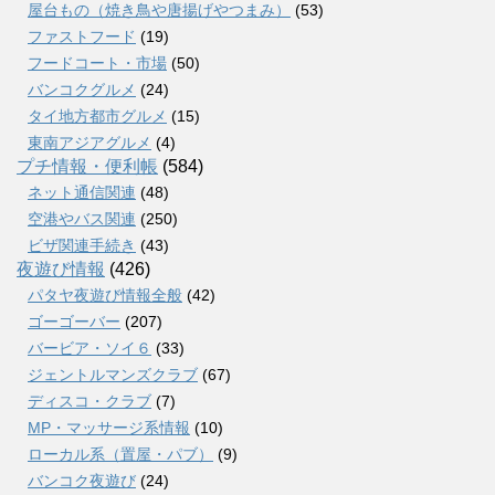
屋台もの（焼き鳥や唐揚げやつまみ）
(53)
ファストフード
(19)
フードコート・市場
(50)
バンコクグルメ
(24)
タイ地方都市グルメ
(15)
東南アジアグルメ
(4)
プチ情報・便利帳
(584)
ネット通信関連
(48)
空港やバス関連
(250)
ビザ関連手続き
(43)
夜遊び情報
(426)
パタヤ夜遊び情報全般
(42)
ゴーゴーバー
(207)
バービア・ソイ６
(33)
ジェントルマンズクラブ
(67)
ディスコ・クラブ
(7)
MP・マッサージ系情報
(10)
ローカル系（置屋・パブ）
(9)
バンコク夜遊び
(24)