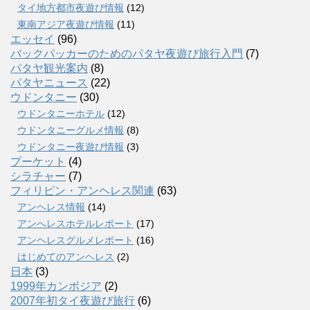
タイ地方都市夜遊び情報
(12)
東南アジア夜遊び情報
(11)
エッセイ
(96)
バックパッカーのためのパタヤ夜遊び旅行入門
(7)
パタヤ観光案内
(8)
パタヤニュース
(22)
ウドンタニー
(30)
ウドンタニーホテル
(12)
ウドンタニーグルメ情報
(8)
ウドンタニー夜遊び情報
(3)
プーケット
(4)
シラチャー
(7)
フィリピン・アンヘレス関連
(63)
アンヘレス情報
(14)
アンへレスホテルレポート
(17)
アンヘレスグルメレポート
(16)
はじめてのアンヘレス
(2)
日本
(3)
1999年カンボジア
(2)
2007年初タイ夜遊び旅行
(6)