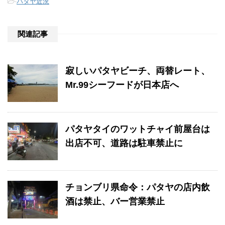
-
パタヤ近況
関連記事
寂しいパタヤビーチ、両替レート、
Mr.99シーフードが日本店へ
パタヤタイのワットチャイ前屋台は
出店不可、道路は駐車禁止に
チョンブリ県命令：パタヤの店内飲
酒は禁止、バー営業禁止