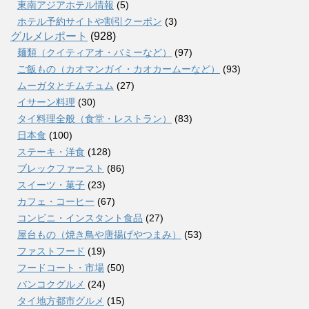
東南アジアホテル情報
(5)
ホテル予約サイトや割引クーポン
(3)
グルメレポート
(928)
麺類（クイティアオ・バミーなど）
(97)
ご飯もの（カオマンガイ・カオカームーなど）
(93)
ムーガタとチムチュム
(27)
イサーン料理
(30)
タイ料理全般（食堂・レストラン）
(83)
日本食
(100)
ステーキ・洋食
(128)
ブレックファースト
(86)
スイーツ・菓子
(23)
カフェ・コーヒー
(67)
コンビニ・インスタント食品
(27)
屋台もの（焼き鳥や唐揚げやつまみ）
(53)
ファストフード
(19)
フードコート・市場
(50)
バンコクグルメ
(24)
タイ地方都市グルメ
(15)