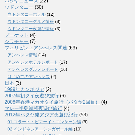
パタヤニュース
(22)
ウドンタニー
(30)
ウドンタニーホテル
(12)
ウドンタニーグルメ情報
(8)
ウドンタニー夜遊び情報
(3)
プーケット
(4)
シラチャー
(7)
フィリピン・アンヘレス関連
(63)
アンヘレス情報
(14)
アンへレスホテルレポート
(17)
アンヘレスグルメレポート
(16)
はじめてのアンヘレス
(2)
日本
(3)
1999年カンボジア
(2)
2007年初タイ夜遊び旅行
(6)
2008年香港マカオタイ旅行（パタヤ2回目）
(4)
マレー半島縦断夜遊び旅行
(4)
2012年パタヤ発アジア夜遊び紀行
(53)
01.コラート・ピマーイ・コンケーン編
(9)
02.インドネシア・シンガポール編
(10)