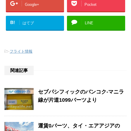
Google+
Pocket
B!
はてブ
LINE
-
フライト情報
関連記事
セブパシフィックのバンコク-マニラ
線が片道1099バーツより
運賃0バーツ、タイ・エアアジアの