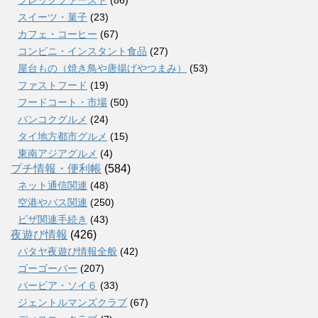
ブレックファースト
(86)
スイーツ・菓子
(23)
カフェ・コーヒー
(67)
コンビニ・インスタント食品
(27)
屋台もの（焼き鳥や唐揚げやつまみ）
(53)
ファストフード
(19)
フードコート・市場
(50)
バンコクグルメ
(24)
タイ地方都市グルメ
(15)
東南アジアグルメ
(4)
プチ情報・便利帳
(584)
ネット通信関連
(48)
空港やバス関連
(250)
ビザ関連手続き
(43)
夜遊び情報
(426)
パタヤ夜遊び情報全般
(42)
ゴーゴーバー
(207)
バービア・ソイ６
(33)
ジェントルマンズクラブ
(67)