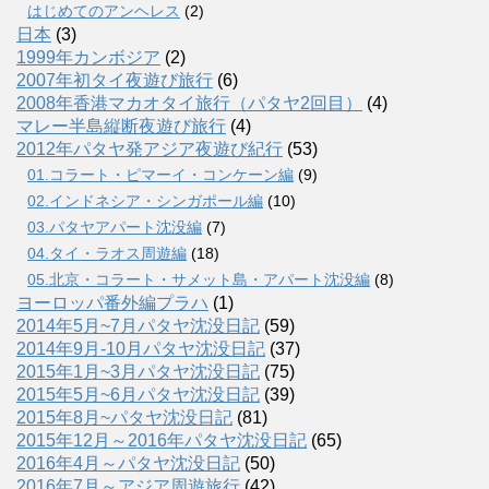
はじめてのアンヘレス
(2)
日本
(3)
1999年カンボジア
(2)
2007年初タイ夜遊び旅行
(6)
2008年香港マカオタイ旅行（パタヤ2回目）
(4)
マレー半島縦断夜遊び旅行
(4)
2012年パタヤ発アジア夜遊び紀行
(53)
01.コラート・ピマーイ・コンケーン編
(9)
02.インドネシア・シンガポール編
(10)
03.パタヤアパート沈没編
(7)
04.タイ・ラオス周遊編
(18)
05.北京・コラート・サメット島・アパート沈没編
(8)
ヨーロッパ番外編プラハ
(1)
2014年5月~7月パタヤ沈没日記
(59)
2014年9月-10月パタヤ沈没日記
(37)
2015年1月~3月パタヤ沈没日記
(75)
2015年5月~6月パタヤ沈没日記
(39)
2015年8月~パタヤ沈没日記
(81)
2015年12月～2016年パタヤ沈没日記
(65)
2016年4月～パタヤ沈没日記
(50)
2016年7月～アジア周遊旅行
(42)