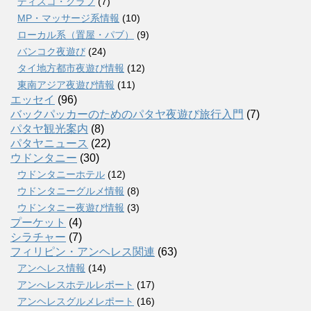
ディスコ・クラブ
(7)
MP・マッサージ系情報
(10)
ローカル系（置屋・パブ）
(9)
バンコク夜遊び
(24)
タイ地方都市夜遊び情報
(12)
東南アジア夜遊び情報
(11)
エッセイ
(96)
バックパッカーのためのパタヤ夜遊び旅行入門
(7)
パタヤ観光案内
(8)
パタヤニュース
(22)
ウドンタニー
(30)
ウドンタニーホテル
(12)
ウドンタニーグルメ情報
(8)
ウドンタニー夜遊び情報
(3)
プーケット
(4)
シラチャー
(7)
フィリピン・アンヘレス関連
(63)
アンヘレス情報
(14)
アンへレスホテルレポート
(17)
アンヘレスグルメレポート
(16)