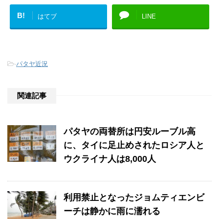
B!
はてブ
LINE
-
パタヤ近況
関連記事
パタヤの両替所は円安ルーブル高
に、タイに足止めされたロシア人と
ウクライナ人は8,000人
利用禁止となったジョムティエンビ
ーチは静かに雨に濡れる