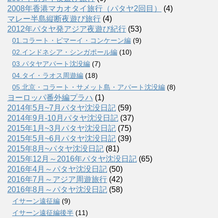
2008年香港マカオタイ旅行（パタヤ2回目）
(4)
マレー半島縦断夜遊び旅行
(4)
2012年パタヤ発アジア夜遊び紀行
(53)
01.コラート・ピマーイ・コンケーン編
(9)
02.インドネシア・シンガポール編
(10)
03.パタヤアパート沈没編
(7)
04.タイ・ラオス周遊編
(18)
05.北京・コラート・サメット島・アパート沈没編
(8)
ヨーロッパ番外編プラハ
(1)
2014年5月~7月パタヤ沈没日記
(59)
2014年9月-10月パタヤ沈没日記
(37)
2015年1月~3月パタヤ沈没日記
(75)
2015年5月~6月パタヤ沈没日記
(39)
2015年8月~パタヤ沈没日記
(81)
2015年12月～2016年パタヤ沈没日記
(65)
2016年4月～パタヤ沈没日記
(50)
2016年7月～アジア周遊旅行
(42)
2016年8月～パタヤ沈没日記
(58)
イサーン遠征編
(9)
イサーン遠征編後半
(11)