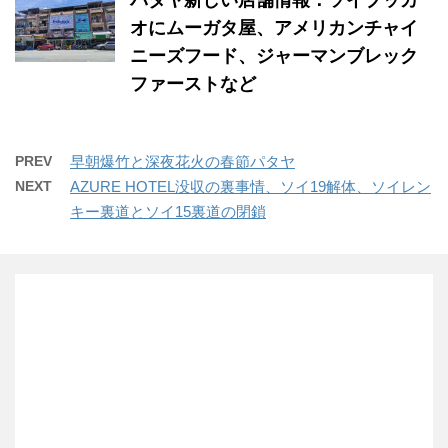
パタヤ新しい店舗情報：ソイブッカ
オにムーガタ屋、アメリカンチャイ
ニーズフード、ジャーマンブレック
ファーストなど
PREV
早朝爆竹と深夜花火の春節パタヤ
NEXT
AZURE HOTEL没収の裏事情、ソイ19解体、ソイレン
キー裏道とソイ15裏道の閉鎖