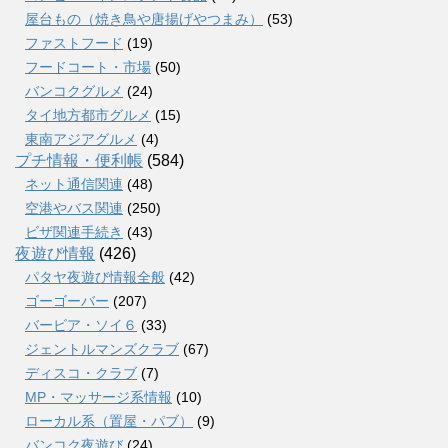
屋台もの（焼き鳥や唐揚げやつまみ）
(53)
ファストフード
(19)
フードコート・市場
(50)
バンコクグルメ
(24)
タイ地方都市グルメ
(15)
東南アジアグルメ
(4)
プチ情報・便利帳
(584)
ネット通信関連
(48)
空港やバス関連
(250)
ビザ関連手続き
(43)
夜遊び情報
(426)
パタヤ夜遊び情報全般
(42)
ゴーゴーバー
(207)
バービア・ソイ６
(33)
ジェントルマンズクラブ
(67)
ディスコ・クラブ
(7)
MP・マッサージ系情報
(10)
ローカル系（置屋・パブ）
(9)
バンコク夜遊び
(24)