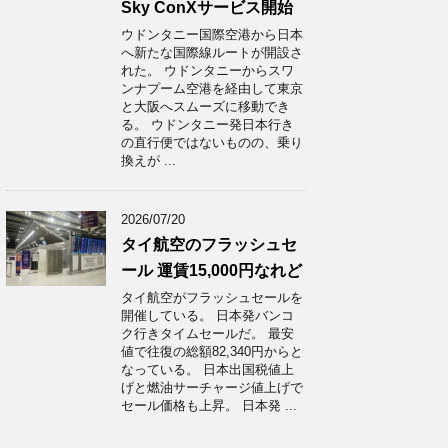
Sky ConXサービス開始
ウドンタニー国際空港から日本
へ新たな国際線ルートが開設さ
れた。 ウドンタニーからスワ
ンナプーム空港を経由して東京
と大阪へスムーズに移動でき
る。 ウドンタニー発日本行き
の直行便ではないものの、乗り
換えが ...
2026/07/20
タイ航空のフラッシュセ
ール 運賃15,000円なれど
タイ航空がフラッシュセールを
開催している。 日本発バンコ
ク行きタイムセールだ。 最安
値で往復の総額82,340円からと
なっている。 日本出国税値上
げと燃油サーチャージ値上げで
セール価格も上昇。 日本発 ...