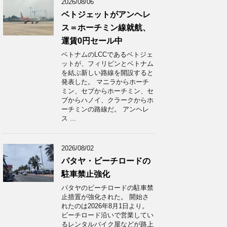
2026/08/06
ベトジェットがアンヘレ
ス＝ホーチミン線就航、
運賃0円セール中
ベトナムのLCCであるベトジェ
ットが、フィリピンとベトナム
を結ぶ新しい路線を開設すると
発表した。 マニラからホーチ
ミン、セブからホーチミン、セ
ブからハノイ、クラークからホ
ーチミンの路線だ。 アンヘレ
ス ...
2026/08/02
パタヤ・ビーチロードの
駐車禁止強化
パタヤのビーチロードの駐車禁
止措置が強化された。 開始さ
れたのは2026年8月1日より。
ビーチロード沿いで営業してい
るレンタルバイク屋などが路上