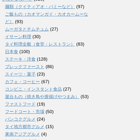
麺類（クイティアオ・バミーなど）
(97)
ご飯もの（カオマンガイ・カオカームーな
ど）
(93)
ムーガタとチムチュム
(27)
イサーン料理
(30)
タイ料理全般（食堂・レストラン）
(83)
日本食
(100)
ステーキ・洋食
(128)
ブレックファースト
(86)
スイーツ・菓子
(23)
カフェ・コーヒー
(67)
コンビニ・インスタント食品
(27)
屋台もの（焼き鳥や唐揚げやつまみ）
(53)
ファストフード
(19)
フードコート・市場
(50)
バンコクグルメ
(24)
タイ地方都市グルメ
(15)
東南アジアグルメ
(4)