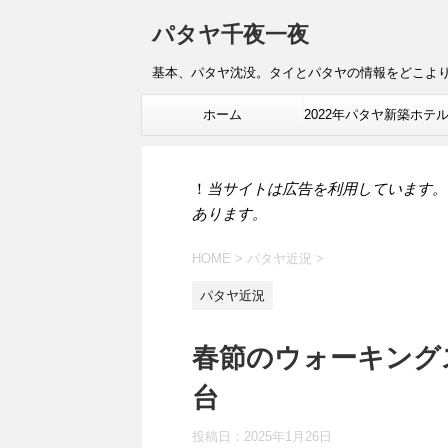
パタヤ千夜一夜
基本、パタヤ沈没。タイとパタヤの情報をどこよ
ホーム
2022年パタヤ新築ホテ
報
！
当サイトは広告を利用しています。
あります。
HOME
>
パタヤ近況
>
パタヤ近況
春節のウォーキング
台
投稿日：
2025年1月26日