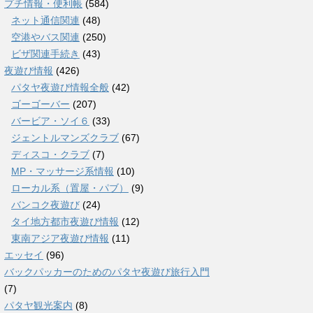
プチ情報・便利帳
(584)
ネット通信関連
(48)
空港やバス関連
(250)
ビザ関連手続き
(43)
夜遊び情報
(426)
パタヤ夜遊び情報全般
(42)
ゴーゴーバー
(207)
バービア・ソイ６
(33)
ジェントルマンズクラブ
(67)
ディスコ・クラブ
(7)
MP・マッサージ系情報
(10)
ローカル系（置屋・パブ）
(9)
バンコク夜遊び
(24)
タイ地方都市夜遊び情報
(12)
東南アジア夜遊び情報
(11)
エッセイ
(96)
バックパッカーのためのパタヤ夜遊び旅行入門
(7)
パタヤ観光案内
(8)