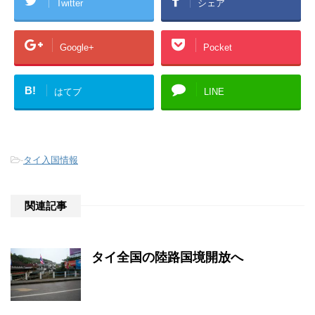
Twitter
シェア
Google+
Pocket
B!
はてブ
LINE
-
タイ入国情報
関連記事
タイ全国の陸路国境開放へ