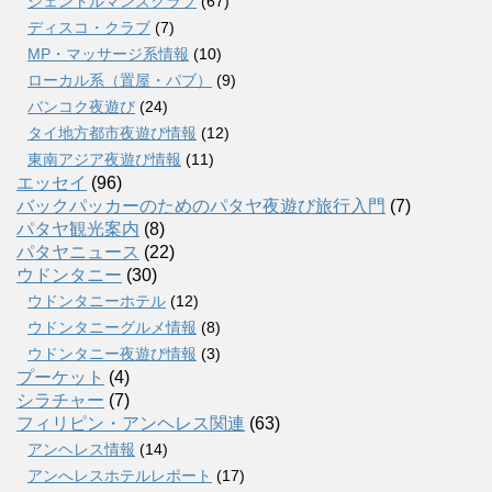
ジェントルマンズクラブ
(67)
ディスコ・クラブ
(7)
MP・マッサージ系情報
(10)
ローカル系（置屋・パブ）
(9)
バンコク夜遊び
(24)
タイ地方都市夜遊び情報
(12)
東南アジア夜遊び情報
(11)
エッセイ
(96)
バックパッカーのためのパタヤ夜遊び旅行入門
(7)
パタヤ観光案内
(8)
パタヤニュース
(22)
ウドンタニー
(30)
ウドンタニーホテル
(12)
ウドンタニーグルメ情報
(8)
ウドンタニー夜遊び情報
(3)
プーケット
(4)
シラチャー
(7)
フィリピン・アンヘレス関連
(63)
アンヘレス情報
(14)
アンへレスホテルレポート
(17)