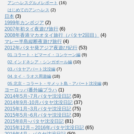
アンヘレスグルメレポート
(16)
はじめてのアンヘレス
(2)
日本
(3)
1999年カンボジア
(2)
2007年初タイ夜遊び旅行
(6)
2008年香港マカオタイ旅行（パタヤ2回目）
(4)
マレー半島縦断夜遊び旅行
(4)
2012年パタヤ発アジア夜遊び紀行
(53)
01.コラート・ピマーイ・コンケーン編
(9)
02.インドネシア・シンガポール編
(10)
03.パタヤアパート沈没編
(7)
04.タイ・ラオス周遊編
(18)
05.北京・コラート・サメット島・アパート沈没編
(8)
ヨーロッパ番外編プラハ
(1)
2014年5月~7月パタヤ沈没日記
(59)
2014年9月-10月パタヤ沈没日記
(37)
2015年1月~3月パタヤ沈没日記
(75)
2015年5月~6月パタヤ沈没日記
(39)
2015年8月~パタヤ沈没日記
(81)
2015年12月～2016年パタヤ沈没日記
(65)
2016年4月～パタヤ沈没日記
(50)