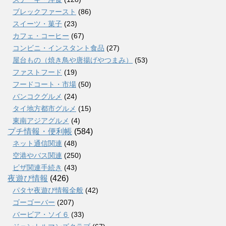
ブレックファースト
(86)
スイーツ・菓子
(23)
カフェ・コーヒー
(67)
コンビニ・インスタント食品
(27)
屋台もの（焼き鳥や唐揚げやつまみ）
(53)
ファストフード
(19)
フードコート・市場
(50)
バンコクグルメ
(24)
タイ地方都市グルメ
(15)
東南アジアグルメ
(4)
プチ情報・便利帳
(584)
ネット通信関連
(48)
空港やバス関連
(250)
ビザ関連手続き
(43)
夜遊び情報
(426)
パタヤ夜遊び情報全般
(42)
ゴーゴーバー
(207)
バービア・ソイ６
(33)