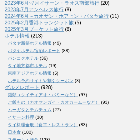
2023年6月~7月イサーン・ラオス南部旅行
(20)
2023年7月アンヘレス旅行
(8)
2024年6月～カオサン・ホアヒン・パタヤ旅行
(11)
2025年2月香港トランジット旅
(5)
2025年3月プーケット旅行
(6)
ホテル情報
(213)
パタヤ新築ホテル情報
(49)
パタヤホテル宿泊レポート
(88)
バンコクホテル
(36)
タイ地方都市ホテル
(19)
東南アジアホテル情報
(5)
ホテル予約サイトや割引クーポン
(3)
グルメレポート
(928)
麺類（クイティアオ・バミーなど）
(97)
ご飯もの（カオマンガイ・カオカームーなど）
(93)
ムーガタとチムチュム
(27)
イサーン料理
(30)
タイ料理全般（食堂・レストラン）
(83)
日本食
(100)
ステーキ・洋食
(128)