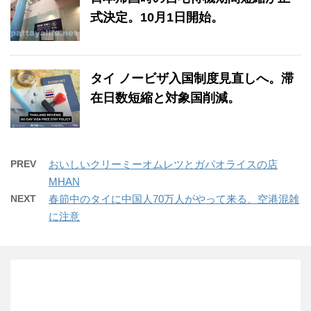
式決定。10月1日開始。
タイ ノービザ入国制度見直しへ。滞
在日数短縮と対象国削減。
PREV
おいしいクリーミーオムレツとガパオライスの店
MHAN
NEXT
春節中のタイに中国人70万人がやって来る、空港混雑
に注意