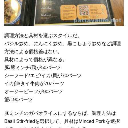
調理方法と具材を選ぶスタイルだ。
バジル炒め、にんにく炒め、黒こしょう炒めなど調理
方法による価格差はない。
具材によって価格が異なる。
豚/豚ミンチ/鶏が50バーツ
シーフード/エビ/イカ/貝が70バーツ
イカ卵/タイ牛肉が70バーツ
オージービーフが90バーツ
蟹/190バーツ
豚ミンチのガパオライスにするならば、調理方法は
Basil Stir-friedを選択して、具材はMinced Porkを選択