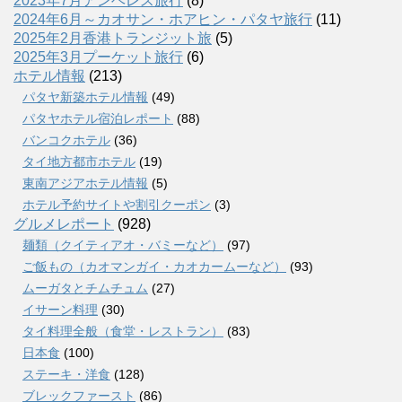
2023年7月アンヘレス旅行
(8)
2024年6月～カオサン・ホアヒン・パタヤ旅行
(11)
2025年2月香港トランジット旅
(5)
2025年3月プーケット旅行
(6)
ホテル情報
(213)
パタヤ新築ホテル情報
(49)
パタヤホテル宿泊レポート
(88)
バンコクホテル
(36)
タイ地方都市ホテル
(19)
東南アジアホテル情報
(5)
ホテル予約サイトや割引クーポン
(3)
グルメレポート
(928)
麺類（クイティアオ・バミーなど）
(97)
ご飯もの（カオマンガイ・カオカームーなど）
(93)
ムーガタとチムチュム
(27)
イサーン料理
(30)
タイ料理全般（食堂・レストラン）
(83)
日本食
(100)
ステーキ・洋食
(128)
ブレックファースト
(86)