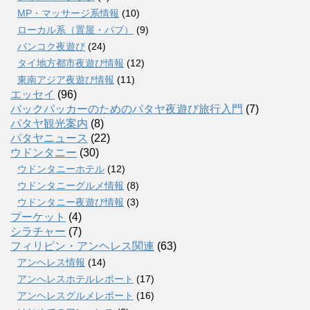
MP・マッサージ系情報
(10)
ローカル系（置屋・パブ）
(9)
バンコク夜遊び
(24)
タイ地方都市夜遊び情報
(12)
東南アジア夜遊び情報
(11)
エッセイ
(96)
バックパッカーのためのパタヤ夜遊び旅行入門
(7)
パタヤ観光案内
(8)
パタヤニュース
(22)
ウドンタニー
(30)
ウドンタニーホテル
(12)
ウドンタニーグルメ情報
(8)
ウドンタニー夜遊び情報
(3)
プーケット
(4)
シラチャー
(7)
フィリピン・アンヘレス関連
(63)
アンヘレス情報
(14)
アンへレスホテルレポート
(17)
アンヘレスグルメレポート
(16)