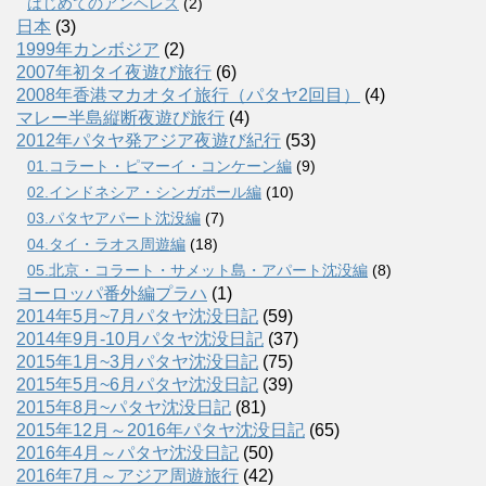
はじめてのアンヘレス
(2)
日本
(3)
1999年カンボジア
(2)
2007年初タイ夜遊び旅行
(6)
2008年香港マカオタイ旅行（パタヤ2回目）
(4)
マレー半島縦断夜遊び旅行
(4)
2012年パタヤ発アジア夜遊び紀行
(53)
01.コラート・ピマーイ・コンケーン編
(9)
02.インドネシア・シンガポール編
(10)
03.パタヤアパート沈没編
(7)
04.タイ・ラオス周遊編
(18)
05.北京・コラート・サメット島・アパート沈没編
(8)
ヨーロッパ番外編プラハ
(1)
2014年5月~7月パタヤ沈没日記
(59)
2014年9月-10月パタヤ沈没日記
(37)
2015年1月~3月パタヤ沈没日記
(75)
2015年5月~6月パタヤ沈没日記
(39)
2015年8月~パタヤ沈没日記
(81)
2015年12月～2016年パタヤ沈没日記
(65)
2016年4月～パタヤ沈没日記
(50)
2016年7月～アジア周遊旅行
(42)