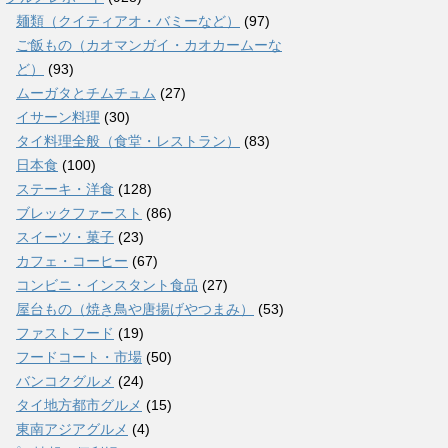
麺類（クイティアオ・バミーなど）
(97)
ご飯もの（カオマンガイ・カオカームーな
ど）
(93)
ムーガタとチムチュム
(27)
イサーン料理
(30)
タイ料理全般（食堂・レストラン）
(83)
日本食
(100)
ステーキ・洋食
(128)
ブレックファースト
(86)
スイーツ・菓子
(23)
カフェ・コーヒー
(67)
コンビニ・インスタント食品
(27)
屋台もの（焼き鳥や唐揚げやつまみ）
(53)
ファストフード
(19)
フードコート・市場
(50)
バンコクグルメ
(24)
タイ地方都市グルメ
(15)
東南アジアグルメ
(4)