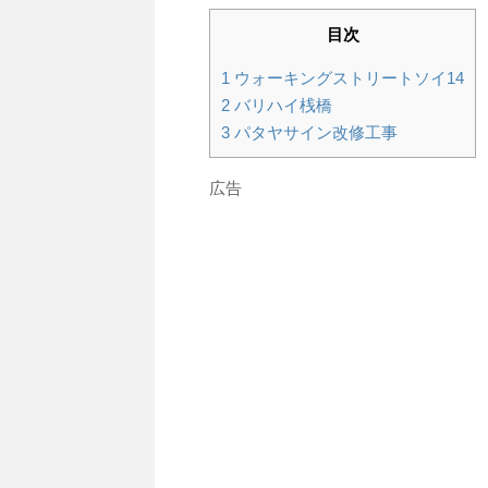
目次
1
ウォーキングストリートソイ14
2
バリハイ桟橋
3
パタヤサイン改修工事
広告