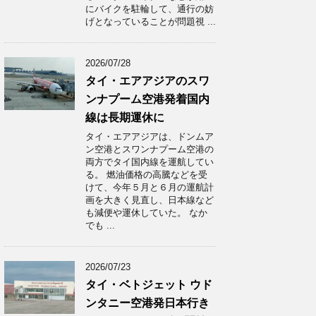
にバイクを駐輪して、通行の妨
げとなっていることが問題視 ...
2026/07/28
タイ・エアアジアのスワ
ンナプーム空港発着国内
線は長期運休に
タイ・エアアジアは、ドンムア
ン空港とスワンナプーム空港の
両方でタイ国内線を運航してい
る。 燃油価格の高騰などを受
けて、今年５月と６月の運航計
画を大きく見直し、日本線など
も減便や運休していた。 なか
でも ...
2026/07/23
タイ・ベトジェット ウド
ンタニー空港発日本行き