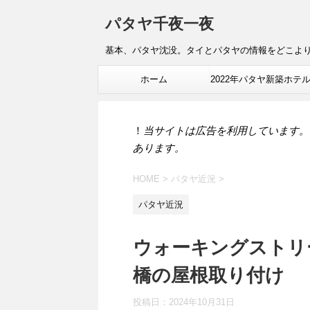
パタヤ千夜一夜
基本、パタヤ沈没。タイとパタヤの情報をどこよ
ホーム
2022年パタヤ新築ホテ
報
！
当サイトは広告を利用しています。
あります。
HOME
>
パタヤ近況
>
パタヤ近況
ウォーキングストリ
橋の屋根取り付け
投稿日：
2024年10月31日