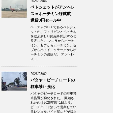
2026/08/06
ベトジェットがアンヘレ
ス＝ホーチミン線就航、
運賃0円セール中
ベトナムのLCCであるベトジェ
ットが、フィリピンとベトナム
を結ぶ新しい路線を開設すると
発表した。 マニラからホーチ
ミン、セブからホーチミン、セ
ブからハノイ、クラークからホ
ーチミンの路線だ。 アンヘレ
ス ...
2026/08/02
パタヤ・ビーチロードの
駐車禁止強化
パタヤのビーチロードの駐車禁
止措置が強化された。 開始さ
れたのは2026年8月1日より。
ビーチロード沿いで営業してい
るレンタルバイク屋などが路上