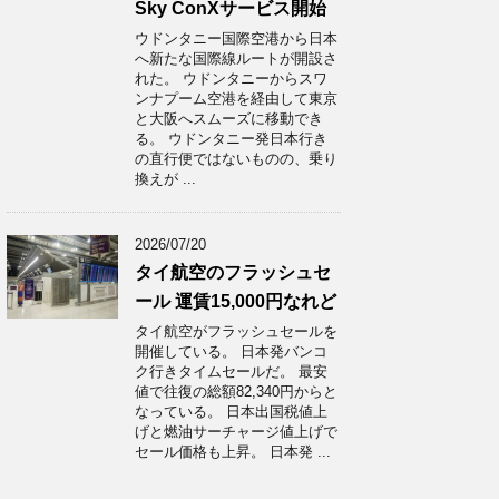
Sky ConXサービス開始
ウドンタニー国際空港から日本
へ新たな国際線ルートが開設さ
れた。 ウドンタニーからスワ
ンナプーム空港を経由して東京
と大阪へスムーズに移動でき
る。 ウドンタニー発日本行き
の直行便ではないものの、乗り
換えが ...
2026/07/20
タイ航空のフラッシュセ
ール 運賃15,000円なれど
タイ航空がフラッシュセールを
開催している。 日本発バンコ
ク行きタイムセールだ。 最安
値で往復の総額82,340円からと
なっている。 日本出国税値上
げと燃油サーチャージ値上げで
セール価格も上昇。 日本発 ...