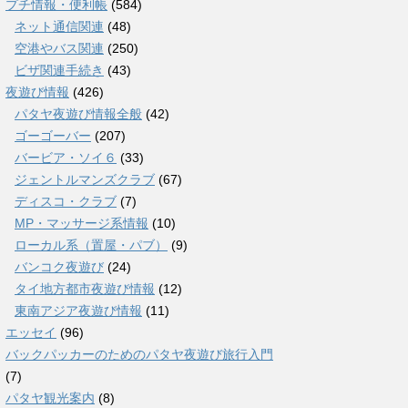
プチ情報・便利帳
(584)
ネット通信関連
(48)
空港やバス関連
(250)
ビザ関連手続き
(43)
夜遊び情報
(426)
パタヤ夜遊び情報全般
(42)
ゴーゴーバー
(207)
バービア・ソイ６
(33)
ジェントルマンズクラブ
(67)
ディスコ・クラブ
(7)
MP・マッサージ系情報
(10)
ローカル系（置屋・パブ）
(9)
バンコク夜遊び
(24)
タイ地方都市夜遊び情報
(12)
東南アジア夜遊び情報
(11)
エッセイ
(96)
バックパッカーのためのパタヤ夜遊び旅行入門
(7)
パタヤ観光案内
(8)