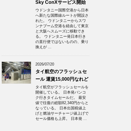
Sky ConXサービス開始
ウドンタニー国際空港から日本
へ新たな国際線ルートが開設さ
れた。 ウドンタニーからスワ
ンナプーム空港を経由して東京
と大阪へスムーズに移動でき
る。 ウドンタニー発日本行き
の直行便ではないものの、乗り
換えが ...
2026/07/20
タイ航空のフラッシュセ
ール 運賃15,000円なれど
タイ航空がフラッシュセールを
開催している。 日本発バンコ
ク行きタイムセールだ。 最安
値で往復の総額82,340円からと
なっている。 日本出国税値上
げと燃油サーチャージ値上げで
セール価格も上昇。 日本発 ...