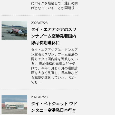
にバイクを駐輪して、通行の妨
げとなっていることが問題視 ...
2026/07/28
タイ・エアアジアのスワ
ンナプーム空港発着国内
線は長期運休に
タイ・エアアジアは、ドンムア
ン空港とスワンナプーム空港の
両方でタイ国内線を運航してい
る。 燃油価格の高騰などを受
けて、今年５月と６月の運航計
画を大きく見直し、日本線など
も減便や運休していた。 なか
でも ...
2026/07/23
タイ・ベトジェット ウド
ンタニー空港発日本行き