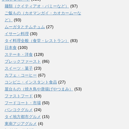
麺類（クイティアオ・バミーなど）
(97)
ご飯もの（カオマンガイ・カオカームーな
ど）
(93)
ムーガタとチムチュム
(27)
イサーン料理
(30)
タイ料理全般（食堂・レストラン）
(83)
日本食
(100)
ステーキ・洋食
(128)
ブレックファースト
(86)
スイーツ・菓子
(23)
カフェ・コーヒー
(67)
コンビニ・インスタント食品
(27)
屋台もの（焼き鳥や唐揚げやつまみ）
(53)
ファストフード
(19)
フードコート・市場
(50)
バンコクグルメ
(24)
タイ地方都市グルメ
(15)
東南アジアグルメ
(4)