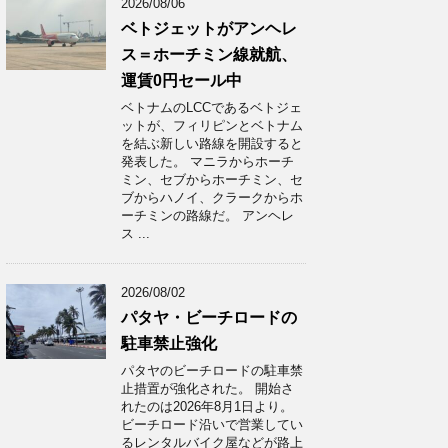
2026/08/06
ベトジェットがアンヘレ
ス＝ホーチミン線就航、
運賃0円セール中
ベトナムのLCCであるベトジェ
ットが、フィリピンとベトナム
を結ぶ新しい路線を開設すると
発表した。 マニラからホーチ
ミン、セブからホーチミン、セ
ブからハノイ、クラークからホ
ーチミンの路線だ。 アンヘレ
ス ...
2026/08/02
パタヤ・ビーチロードの
駐車禁止強化
パタヤのビーチロードの駐車禁
止措置が強化された。 開始さ
れたのは2026年8月1日より。
ビーチロード沿いで営業してい
るレンタルバイク屋などが路上