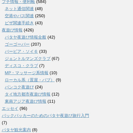
プチ情報・便利帳
(584)
ネット通信関連
(48)
空港やバス関連
(250)
ビザ関連手続き
(43)
夜遊び情報
(426)
パタヤ夜遊び情報全般
(42)
ゴーゴーバー
(207)
バービア・ソイ６
(33)
ジェントルマンズクラブ
(67)
ディスコ・クラブ
(7)
MP・マッサージ系情報
(10)
ローカル系（置屋・パブ）
(9)
バンコク夜遊び
(24)
タイ地方都市夜遊び情報
(12)
東南アジア夜遊び情報
(11)
エッセイ
(96)
バックパッカーのためのパタヤ夜遊び旅行入門
(7)
パタヤ観光案内
(8)