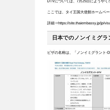
DTVについては、7月25日にようや
ここでは、タイ王国大使館ホームペー
詳細⇒https://site.thaiembassy.jp/jp/vis
日本でのノンイミグラン
ビザの名称は、「ノンイミグラント-D