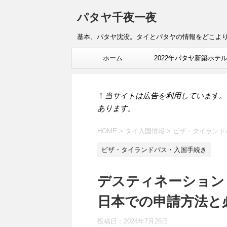
パタヤ千夜一夜
基本、パタヤ沈没。タイとパタヤの情報をどこよ
ホーム
2022年パタヤ新築ホテ
報
！
当サイトは広告を利用しています。
あります。
HOME
>
タイ入国情報
>
ビザ・タイランド
ビザ・タイランドパス・入国手続き
デスティネーション
日本での申請方法と
投稿日：
2024年7月26日