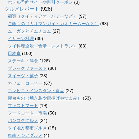
ホテル予約サイトや割引クーポン
(3)
グルメレポート
(928)
麺類（クイティアオ・バミーなど）
(97)
ご飯もの（カオマンガイ・カオカームーなど）
(93)
ムーガタとチムチュム
(27)
イサーン料理
(30)
タイ料理全般（食堂・レストラン）
(83)
日本食
(100)
ステーキ・洋食
(128)
ブレックファースト
(86)
スイーツ・菓子
(23)
カフェ・コーヒー
(67)
コンビニ・インスタント食品
(27)
屋台もの（焼き鳥や唐揚げやつまみ）
(53)
ファストフード
(19)
フードコート・市場
(50)
バンコクグルメ
(24)
タイ地方都市グルメ
(15)
東南アジアグルメ
(4)