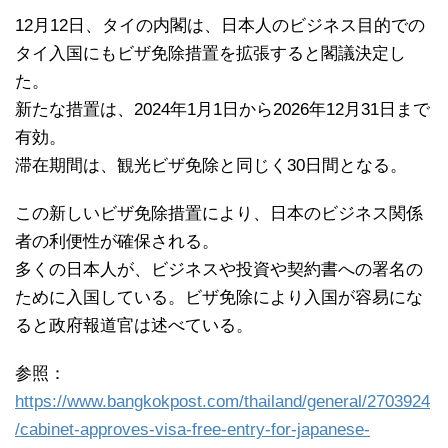
12月12日、タイの内閣は、日本人のビジネス目的での
タイ入国にもビザ免除措置を拡張すると閣議決定し
た。
新たな措置は、2024年1月1日から2026年12月31日まで
有効。
滞在期間は、観光ビザ免除と同じく30日間となる。
この新しいビザ免除措置により、日本のビジネス関係
者の利便性が確保される。
多くの日本人が、ビジネスや投資や契約書への署名の
ために入国している。ビザ免除により入国が容易にな
ると政府報道官は述べている。
参照：
https://www.bangkokpost.com/thailand/general/2703924
/cabinet-approves-visa-free-entry-for-japanese-