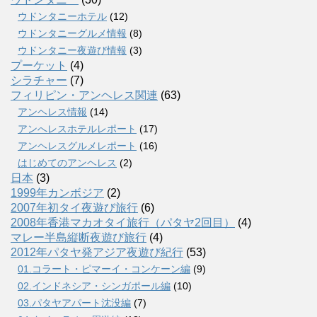
ウドンタニーホテル
(12)
ウドンタニーグルメ情報
(8)
ウドンタニー夜遊び情報
(3)
プーケット
(4)
シラチャー
(7)
フィリピン・アンヘレス関連
(63)
アンヘレス情報
(14)
アンへレスホテルレポート
(17)
アンヘレスグルメレポート
(16)
はじめてのアンヘレス
(2)
日本
(3)
1999年カンボジア
(2)
2007年初タイ夜遊び旅行
(6)
2008年香港マカオタイ旅行（パタヤ2回目）
(4)
マレー半島縦断夜遊び旅行
(4)
2012年パタヤ発アジア夜遊び紀行
(53)
01.コラート・ピマーイ・コンケーン編
(9)
02.インドネシア・シンガポール編
(10)
03.パタヤアパート沈没編
(7)