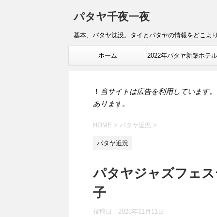
パタヤ千夜一夜
基本、パタヤ沈没。タイとパタヤの情報をどこよ
ホーム
2022年パタヤ新築ホテ
報
！
当サイトは広告を利用しています。
あります。
HOME
>
パタヤ近況
>
パタヤ近況
パタヤジャズフェステ
子
投稿日：
2023年11月11日