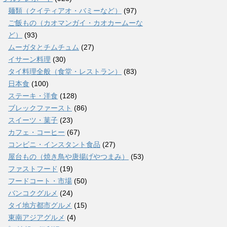
麺類（クイティアオ・バミーなど）
(97)
ご飯もの（カオマンガイ・カオカームーな
ど）
(93)
ムーガタとチムチュム
(27)
イサーン料理
(30)
タイ料理全般（食堂・レストラン）
(83)
日本食
(100)
ステーキ・洋食
(128)
ブレックファースト
(86)
スイーツ・菓子
(23)
カフェ・コーヒー
(67)
コンビニ・インスタント食品
(27)
屋台もの（焼き鳥や唐揚げやつまみ）
(53)
ファストフード
(19)
フードコート・市場
(50)
バンコクグルメ
(24)
タイ地方都市グルメ
(15)
東南アジアグルメ
(4)