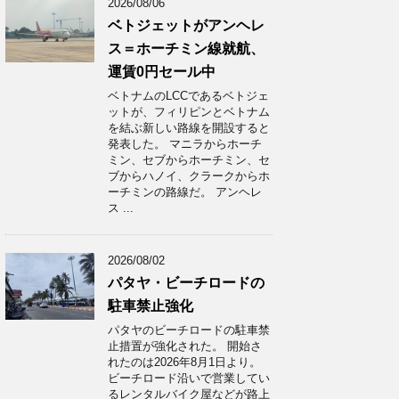
2026/08/06
ベトジェットがアンヘレ
ス＝ホーチミン線就航、
運賃0円セール中
ベトナムのLCCであるベトジェ
ットが、フィリピンとベトナム
を結ぶ新しい路線を開設すると
発表した。 マニラからホーチ
ミン、セブからホーチミン、セ
ブからハノイ、クラークからホ
ーチミンの路線だ。 アンヘレ
ス ...
2026/08/02
パタヤ・ビーチロードの
駐車禁止強化
パタヤのビーチロードの駐車禁
止措置が強化された。 開始さ
れたのは2026年8月1日より。
ビーチロード沿いで営業してい
るレンタルバイク屋などが路上