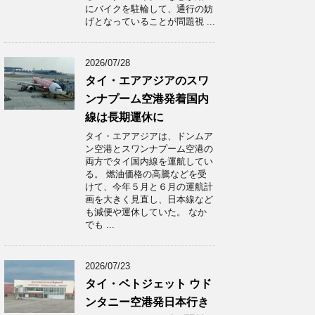
にバイクを駐輪して、通行の妨
げとなっていることが問題視 ...
2026/07/28
タイ・エアアジアのスワ
ンナプーム空港発着国内
線は長期運休に
タイ・エアアジアは、ドンムア
ン空港とスワンナプーム空港の
両方でタイ国内線を運航してい
る。 燃油価格の高騰などを受
けて、今年５月と６月の運航計
画を大きく見直し、日本線など
も減便や運休していた。 なか
でも ...
2026/07/23
タイ・ベトジェット ウド
ンタニー空港発日本行き