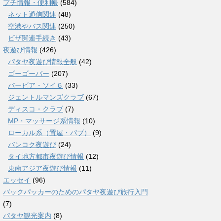
プチ情報・便利帳
(584)
ネット通信関連
(48)
空港やバス関連
(250)
ビザ関連手続き
(43)
夜遊び情報
(426)
パタヤ夜遊び情報全般
(42)
ゴーゴーバー
(207)
バービア・ソイ６
(33)
ジェントルマンズクラブ
(67)
ディスコ・クラブ
(7)
MP・マッサージ系情報
(10)
ローカル系（置屋・パブ）
(9)
バンコク夜遊び
(24)
タイ地方都市夜遊び情報
(12)
東南アジア夜遊び情報
(11)
エッセイ
(96)
バックパッカーのためのパタヤ夜遊び旅行入門
(7)
パタヤ観光案内
(8)