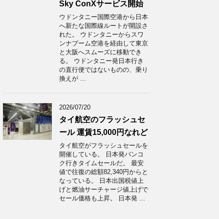
Sky ConXサービス開始
ウドンタニー国際空港から日本
へ新たな国際線ルートが開設さ
れた。 ウドンタニーからスワ
ンナプーム空港を経由して東京
と大阪へスムーズに移動でき
る。 ウドンタニー発日本行き
の直行便ではないものの、乗り
換えが ...
2026/07/20
タイ航空のフラッシュセ
ール 運賃15,000円なれど
タイ航空がフラッシュセールを
開催している。 日本発バンコ
ク行きタイムセールだ。 最安
値で往復の総額82,340円からと
なっている。 日本出国税値上
げと燃油サーチャージ値上げで
セール価格も上昇。 日本発 ...