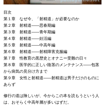
目次
第１章 なぜ今、「射精道」が必要なのか
第２章 射精道――思春期編
第３章 射精道――青年期編
第４章 射精道――妊活編
第５章 射精道――中高年編
第６章 射精道――射精障害克服編
第７章 性教育の黒歴史とオナニー受難の日々
第８章 医学的に正しい陰茎のメンテナンス――包茎
から病気の見分け方まで
第９章 女性と射精道――射精道は男子だけのものに
あらず
修行の道は険しいが、今からこの本を読もうという人
は、おそらく中高年層が多いはずだ。