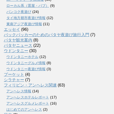
ローカル系（置屋・パブ）
(9)
バンコク夜遊び
(24)
タイ地方都市夜遊び情報
(12)
東南アジア夜遊び情報
(11)
エッセイ
(96)
バックパッカーのためのパタヤ夜遊び旅行入門
(7)
パタヤ観光案内
(8)
パタヤニュース
(22)
ウドンタニー
(30)
ウドンタニーホテル
(12)
ウドンタニーグルメ情報
(8)
ウドンタニー夜遊び情報
(3)
プーケット
(4)
シラチャー
(7)
フィリピン・アンヘレス関連
(63)
アンヘレス情報
(14)
アンへレスホテルレポート
(17)
アンヘレスグルメレポート
(16)
はじめてのアンヘレス
(2)