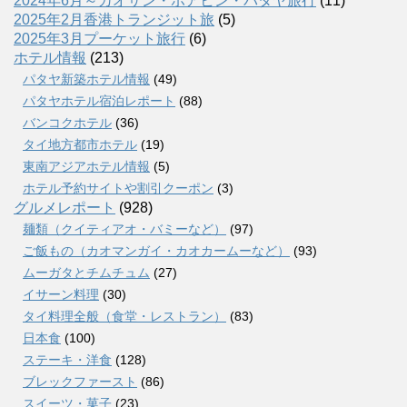
2024年6月～カオサン・ホアヒン・パタヤ旅行
(11)
2025年2月香港トランジット旅
(5)
2025年3月プーケット旅行
(6)
ホテル情報
(213)
パタヤ新築ホテル情報
(49)
パタヤホテル宿泊レポート
(88)
バンコクホテル
(36)
タイ地方都市ホテル
(19)
東南アジアホテル情報
(5)
ホテル予約サイトや割引クーポン
(3)
グルメレポート
(928)
麺類（クイティアオ・バミーなど）
(97)
ご飯もの（カオマンガイ・カオカームーなど）
(93)
ムーガタとチムチュム
(27)
イサーン料理
(30)
タイ料理全般（食堂・レストラン）
(83)
日本食
(100)
ステーキ・洋食
(128)
ブレックファースト
(86)
スイーツ・菓子
(23)