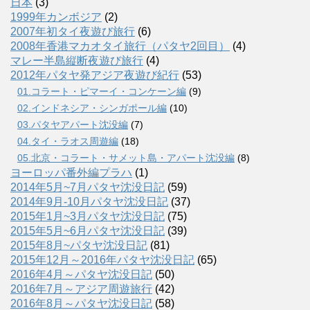
日本
(3)
1999年カンボジア
(2)
2007年初タイ夜遊び旅行
(6)
2008年香港マカオタイ旅行（パタヤ2回目）
(4)
マレー半島縦断夜遊び旅行
(4)
2012年パタヤ発アジア夜遊び紀行
(53)
01.コラート・ピマーイ・コンケーン編
(9)
02.インドネシア・シンガポール編
(10)
03.パタヤアパート沈没編
(7)
04.タイ・ラオス周遊編
(18)
05.北京・コラート・サメット島・アパート沈没編
(8)
ヨーロッパ番外編プラハ
(1)
2014年5月~7月パタヤ沈没日記
(59)
2014年9月-10月パタヤ沈没日記
(37)
2015年1月~3月パタヤ沈没日記
(75)
2015年5月~6月パタヤ沈没日記
(39)
2015年8月~パタヤ沈没日記
(81)
2015年12月～2016年パタヤ沈没日記
(65)
2016年4月～パタヤ沈没日記
(50)
2016年7月～アジア周遊旅行
(42)
2016年8月～パタヤ沈没日記
(58)