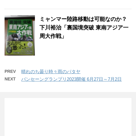
ミャンマー陸路移動は可能なのか？
下川裕治「裏国境突破 東南アジア一
周大作戦」
PREV
晴れのち曇り時々雨のパタヤ
NEXT
バンセーングランプリ2023開催 6月27日～7月2日