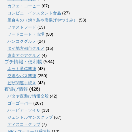
カフェ・コーヒー
(67)
コンビニ・インスタント食品
(27)
屋台もの（焼き鳥や唐揚げやつまみ）
(53)
ファストフード
(19)
フードコート・市場
(50)
バンコクグルメ
(24)
タイ地方都市グルメ
(15)
東南アジアグルメ
(4)
プチ情報・便利帳
(584)
ネット通信関連
(48)
空港やバス関連
(250)
ビザ関連手続き
(43)
夜遊び情報
(426)
パタヤ夜遊び情報全般
(42)
ゴーゴーバー
(207)
バービア・ソイ６
(33)
ジェントルマンズクラブ
(67)
ディスコ・クラブ
(7)
MP・マッサージ系情報
(10)