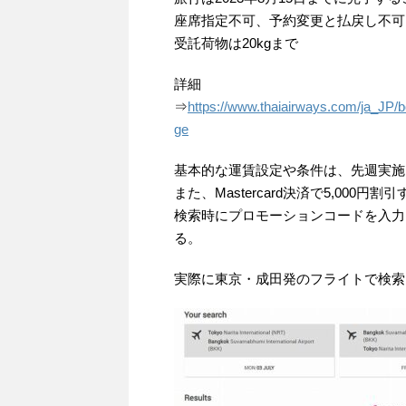
座席指定不可、予約変更と払戻し不可
受託荷物は20kgまで
詳細
⇒
https://www.thaiairways.com/ja_JP/bo
ge
基本的な運賃設定や条件は、先週実施
また、Mastercard決済で5,00
検索時にプロモーションコードを入力し、決
る。
実際に東京・成田発のフライトで検索