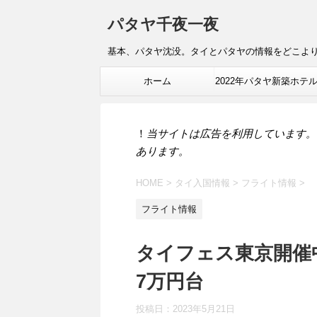
パタヤ千夜一夜
基本、パタヤ沈没。タイとパタヤの情報をどこよ
ホーム
2022年パタヤ新築ホテ
報
！
当サイトは広告を利用しています。
あります。
HOME
>
タイ入国情報
>
フライト情報
>
フライト情報
タイフェス東京開催
7万円台
投稿日：
2023年5月21日