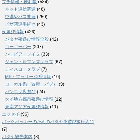
プチ情報・便利帳
(584)
ネット通信関連
(48)
空港やバス関連
(250)
ビザ関連手続き
(43)
夜遊び情報
(426)
パタヤ夜遊び情報全般
(42)
ゴーゴーバー
(207)
バービア・ソイ６
(33)
ジェントルマンズクラブ
(67)
ディスコ・クラブ
(7)
MP・マッサージ系情報
(10)
ローカル系（置屋・パブ）
(9)
バンコク夜遊び
(24)
タイ地方都市夜遊び情報
(12)
東南アジア夜遊び情報
(11)
エッセイ
(96)
バックパッカーのためのパタヤ夜遊び旅行入門
(7)
パタヤ観光案内
(8)