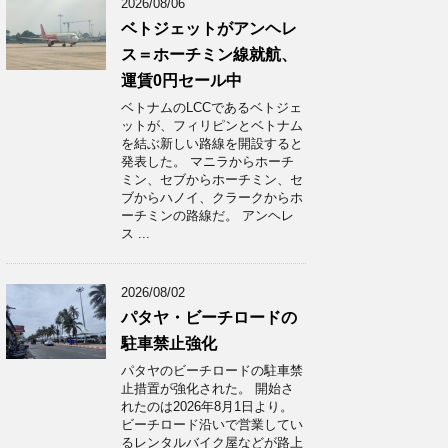
2026/08/06
ベトジェットがアンヘレ
ス＝ホーチミン線就航、
運賃0円セール中
ベトナムのLCCであるベトジェ
ットが、フィリピンとベトナム
を結ぶ新しい路線を開設すると
発表した。 マニラからホーチ
ミン、セブからホーチミン、セ
ブからハノイ、クラークからホ
ーチミンの路線だ。 アンヘレ
ス ...
2026/08/02
パタヤ・ビーチロードの
駐車禁止強化
パタヤのビーチロードの駐車禁
止措置が強化された。 開始さ
れたのは2026年8月1日より。
ビーチロード沿いで営業してい
るレンタルバイク屋などが路上