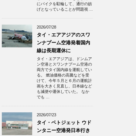
にバイクを駐輪して、通行の妨
げとなっていることが問題視 ...
2026/07/28
タイ・エアアジアのスワ
ンナプーム空港発着国内
線は長期運休に
タイ・エアアジアは、ドンムア
ン空港とスワンナプーム空港の
両方でタイ国内線を運航してい
る。 燃油価格の高騰などを受
けて、今年５月と６月の運航計
画を大きく見直し、日本線など
も減便や運休していた。 なか
でも ...
2026/07/23
タイ・ベトジェット ウド
ンタニー空港発日本行き