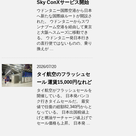
Sky ConXサービス開始
ウドンタニー国際空港から日本
へ新たな国際線ルートが開設さ
れた。 ウドンタニーからスワ
ンナプーム空港を経由して東京
と大阪へスムーズに移動でき
る。 ウドンタニー発日本行き
の直行便ではないものの、乗り
換えが ...
2026/07/20
タイ航空のフラッシュセ
ール 運賃15,000円なれど
タイ航空がフラッシュセールを
開催している。 日本発バンコ
ク行きタイムセールだ。 最安
値で往復の総額82,340円からと
なっている。 日本出国税値上
げと燃油サーチャージ値上げで
セール価格も上昇。 日本発 ...