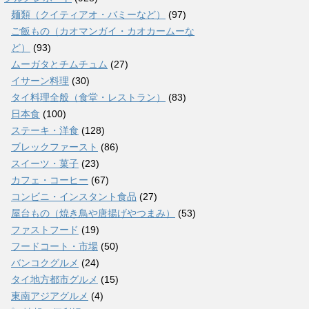
麺類（クイティアオ・バミーなど）
(97)
ご飯もの（カオマンガイ・カオカームーな
ど）
(93)
ムーガタとチムチュム
(27)
イサーン料理
(30)
タイ料理全般（食堂・レストラン）
(83)
日本食
(100)
ステーキ・洋食
(128)
ブレックファースト
(86)
スイーツ・菓子
(23)
カフェ・コーヒー
(67)
コンビニ・インスタント食品
(27)
屋台もの（焼き鳥や唐揚げやつまみ）
(53)
ファストフード
(19)
フードコート・市場
(50)
バンコクグルメ
(24)
タイ地方都市グルメ
(15)
東南アジアグルメ
(4)