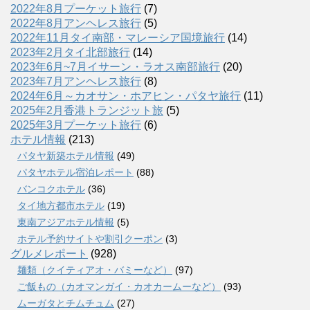
2022年8月プーケット旅行
(7)
2022年8月アンヘレス旅行
(5)
2022年11月タイ南部・マレーシア国境旅行
(14)
2023年2月タイ北部旅行
(14)
2023年6月~7月イサーン・ラオス南部旅行
(20)
2023年7月アンヘレス旅行
(8)
2024年6月～カオサン・ホアヒン・パタヤ旅行
(11)
2025年2月香港トランジット旅
(5)
2025年3月プーケット旅行
(6)
ホテル情報
(213)
パタヤ新築ホテル情報
(49)
パタヤホテル宿泊レポート
(88)
バンコクホテル
(36)
タイ地方都市ホテル
(19)
東南アジアホテル情報
(5)
ホテル予約サイトや割引クーポン
(3)
グルメレポート
(928)
麺類（クイティアオ・バミーなど）
(97)
ご飯もの（カオマンガイ・カオカームーなど）
(93)
ムーガタとチムチュム
(27)