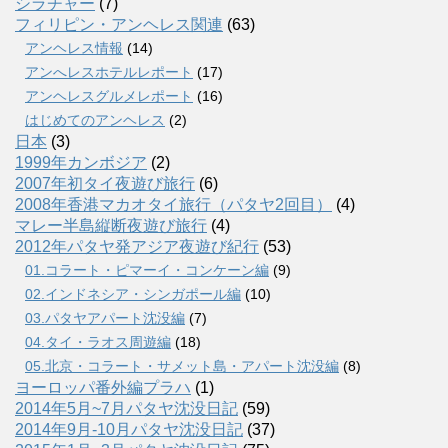
シラチャー
(7)
フィリピン・アンヘレス関連
(63)
アンヘレス情報
(14)
アンへレスホテルレポート
(17)
アンヘレスグルメレポート
(16)
はじめてのアンヘレス
(2)
日本
(3)
1999年カンボジア
(2)
2007年初タイ夜遊び旅行
(6)
2008年香港マカオタイ旅行（パタヤ2回目）
(4)
マレー半島縦断夜遊び旅行
(4)
2012年パタヤ発アジア夜遊び紀行
(53)
01.コラート・ピマーイ・コンケーン編
(9)
02.インドネシア・シンガポール編
(10)
03.パタヤアパート沈没編
(7)
04.タイ・ラオス周遊編
(18)
05.北京・コラート・サメット島・アパート沈没編
(8)
ヨーロッパ番外編プラハ
(1)
2014年5月~7月パタヤ沈没日記
(59)
2014年9月-10月パタヤ沈没日記
(37)