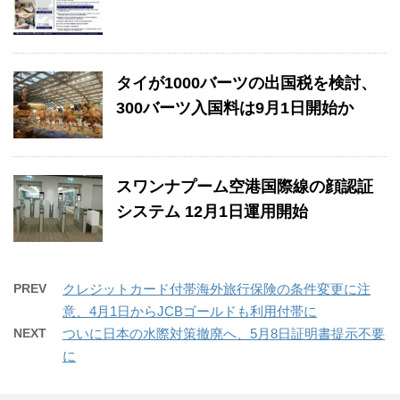
タイが1000バーツの出国税を検討、
300バーツ入国料は9月1日開始か
スワンナプーム空港国際線の顔認証
システム 12月1日運用開始
PREV
クレジットカード付帯海外旅行保険の条件変更に注
意、4月1日からJCBゴールドも利用付帯に
NEXT
ついに日本の水際対策撤廃へ、5月8日証明書提示不要
に