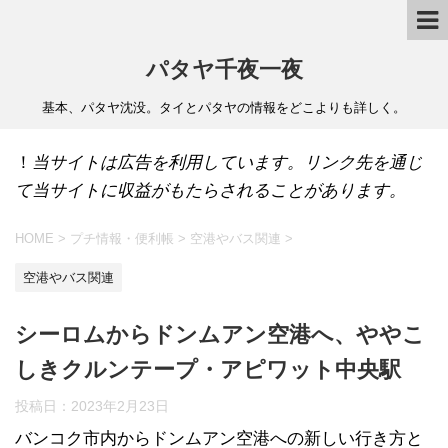
パタヤ千夜一夜
基本、パタヤ沈没。タイとパタヤの情報をどこよりも詳しく。
！
当サイトは広告を利用しています。リンク先を通じ
て当サイトに収益がもたらされることがあります。
HOME
>
プチ情報・便利帳
>
空港やバス関連
>
空港やバス関連
シーロムからドンムアン空港へ、ややこ
しきクルンテープ・アピワット中央駅
投稿日：
2023年2月23日
バンコク市内からドンムアン空港への新しい行き方と