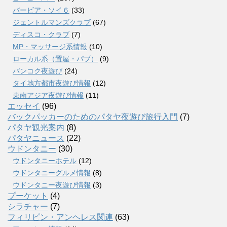
バービア・ソイ６
(33)
ジェントルマンズクラブ
(67)
ディスコ・クラブ
(7)
MP・マッサージ系情報
(10)
ローカル系（置屋・パブ）
(9)
バンコク夜遊び
(24)
タイ地方都市夜遊び情報
(12)
東南アジア夜遊び情報
(11)
エッセイ
(96)
バックパッカーのためのパタヤ夜遊び旅行入門
(7)
パタヤ観光案内
(8)
パタヤニュース
(22)
ウドンタニー
(30)
ウドンタニーホテル
(12)
ウドンタニーグルメ情報
(8)
ウドンタニー夜遊び情報
(3)
プーケット
(4)
シラチャー
(7)
フィリピン・アンヘレス関連
(63)