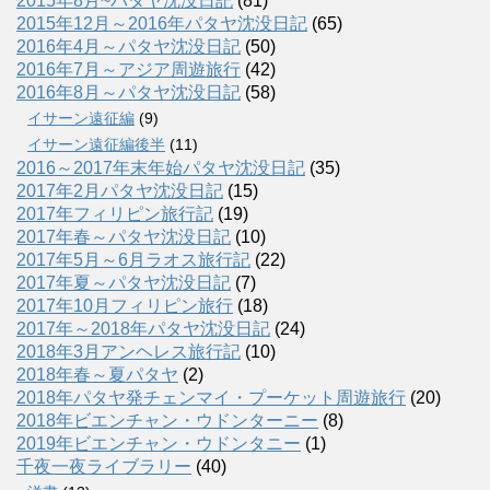
2015年8月~パタヤ沈没日記
(81)
2015年12月～2016年パタヤ沈没日記
(65)
2016年4月～パタヤ沈没日記
(50)
2016年7月～アジア周遊旅行
(42)
2016年8月～パタヤ沈没日記
(58)
イサーン遠征編
(9)
イサーン遠征編後半
(11)
2016～2017年末年始パタヤ沈没日記
(35)
2017年2月パタヤ沈没日記
(15)
2017年フィリピン旅行記
(19)
2017年春～パタヤ沈没日記
(10)
2017年5月～6月ラオス旅行記
(22)
2017年夏～パタヤ沈没日記
(7)
2017年10月フィリピン旅行
(18)
2017年～2018年パタヤ沈没日記
(24)
2018年3月アンヘレス旅行記
(10)
2018年春～夏パタヤ
(2)
2018年パタヤ発チェンマイ・プーケット周遊旅行
(20)
2018年ビエンチャン・ウドンターニー
(8)
2019年ビエンチャン・ウドンタニー
(1)
千夜一夜ライブラリー
(40)