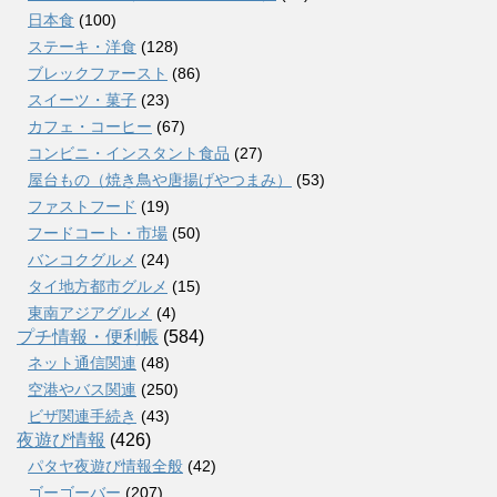
日本食
(100)
ステーキ・洋食
(128)
ブレックファースト
(86)
スイーツ・菓子
(23)
カフェ・コーヒー
(67)
コンビニ・インスタント食品
(27)
屋台もの（焼き鳥や唐揚げやつまみ）
(53)
ファストフード
(19)
フードコート・市場
(50)
バンコクグルメ
(24)
タイ地方都市グルメ
(15)
東南アジアグルメ
(4)
プチ情報・便利帳
(584)
ネット通信関連
(48)
空港やバス関連
(250)
ビザ関連手続き
(43)
夜遊び情報
(426)
パタヤ夜遊び情報全般
(42)
ゴーゴーバー
(207)