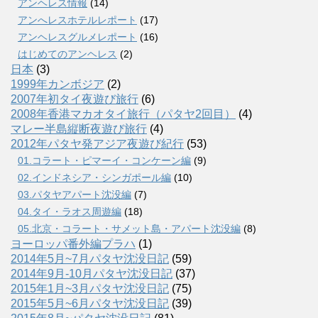
アンヘレス情報
(14)
アンへレスホテルレポート
(17)
アンヘレスグルメレポート
(16)
はじめてのアンヘレス
(2)
日本
(3)
1999年カンボジア
(2)
2007年初タイ夜遊び旅行
(6)
2008年香港マカオタイ旅行（パタヤ2回目）
(4)
マレー半島縦断夜遊び旅行
(4)
2012年パタヤ発アジア夜遊び紀行
(53)
01.コラート・ピマーイ・コンケーン編
(9)
02.インドネシア・シンガポール編
(10)
03.パタヤアパート沈没編
(7)
04.タイ・ラオス周遊編
(18)
05.北京・コラート・サメット島・アパート沈没編
(8)
ヨーロッパ番外編プラハ
(1)
2014年5月~7月パタヤ沈没日記
(59)
2014年9月-10月パタヤ沈没日記
(37)
2015年1月~3月パタヤ沈没日記
(75)
2015年5月~6月パタヤ沈没日記
(39)