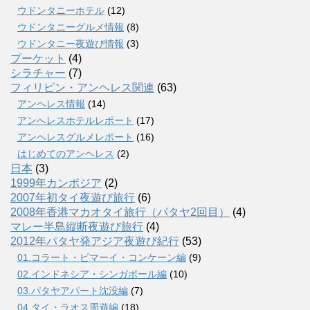
ウドンタニーホテル
(12)
ウドンタニーグルメ情報
(8)
ウドンタニー夜遊び情報
(3)
プーケット
(4)
シラチャー
(7)
フィリピン・アンヘレス関連
(63)
アンヘレス情報
(14)
アンへレスホテルレポート
(17)
アンヘレスグルメレポート
(16)
はじめてのアンヘレス
(2)
日本
(3)
1999年カンボジア
(2)
2007年初タイ夜遊び旅行
(6)
2008年香港マカオタイ旅行（パタヤ2回目）
(4)
マレー半島縦断夜遊び旅行
(4)
2012年パタヤ発アジア夜遊び紀行
(53)
01.コラート・ピマーイ・コンケーン編
(9)
02.インドネシア・シンガポール編
(10)
03.パタヤアパート沈没編
(7)
04.タイ・ラオス周遊編
(18)