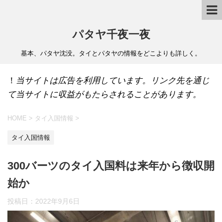
パタヤ千夜一夜
基本、パタヤ沈没。タイとパタヤの情報をどこよりも詳しく。
！
当サイトは広告を利用しています。リンク先を通じ
て当サイトに収益がもたらされることがあります。
HOME
>
タイ入国情報
>
タイ入国情報
300バーツのタイ入国料は来年から徴収開
始か
投稿日：
2022年9月6日