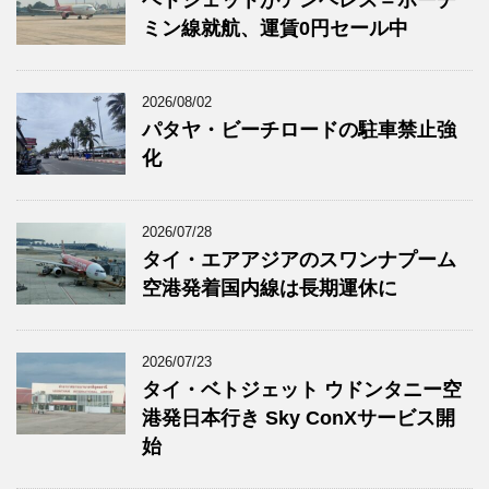
ベトジェットがアンヘレス＝ホーチ
ミン線就航、運賃0円セール中
2026/08/02
パタヤ・ビーチロードの駐車禁止強
化
2026/07/28
タイ・エアアジアのスワンナプーム
空港発着国内線は長期運休に
2026/07/23
タイ・ベトジェット ウドンタニー空
港発日本行き Sky ConXサービス開
始