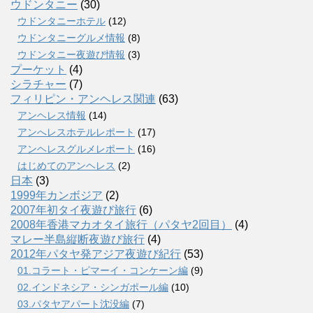
ウドンタニー
(30)
ウドンタニーホテル
(12)
ウドンタニーグルメ情報
(8)
ウドンタニー夜遊び情報
(3)
プーケット
(4)
シラチャー
(7)
フィリピン・アンヘレス関連
(63)
アンヘレス情報
(14)
アンへレスホテルレポート
(17)
アンヘレスグルメレポート
(16)
はじめてのアンヘレス
(2)
日本
(3)
1999年カンボジア
(2)
2007年初タイ夜遊び旅行
(6)
2008年香港マカオタイ旅行（パタヤ2回目）
(4)
マレー半島縦断夜遊び旅行
(4)
2012年パタヤ発アジア夜遊び紀行
(53)
01.コラート・ピマーイ・コンケーン編
(9)
02.インドネシア・シンガポール編
(10)
03.パタヤアパート沈没編
(7)