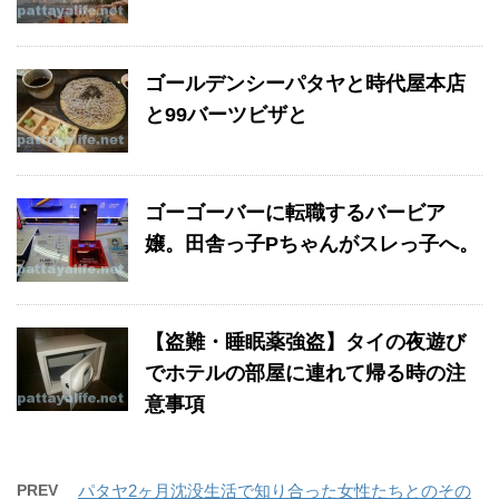
ゴールデンシーパタヤと時代屋本店
と99バーツビザと
ゴーゴーバーに転職するバービア
嬢。田舎っ子Pちゃんがスレっ子へ。
【盗難・睡眠薬強盗】タイの夜遊び
でホテルの部屋に連れて帰る時の注
意事項
PREV
パタヤ2ヶ月沈没生活で知り合った女性たちとのその