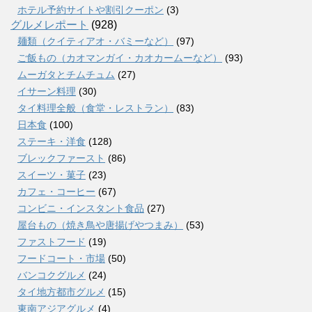
ホテル予約サイトや割引クーポン
(3)
グルメレポート
(928)
麺類（クイティアオ・バミーなど）
(97)
ご飯もの（カオマンガイ・カオカームーなど）
(93)
ムーガタとチムチュム
(27)
イサーン料理
(30)
タイ料理全般（食堂・レストラン）
(83)
日本食
(100)
ステーキ・洋食
(128)
ブレックファースト
(86)
スイーツ・菓子
(23)
カフェ・コーヒー
(67)
コンビニ・インスタント食品
(27)
屋台もの（焼き鳥や唐揚げやつまみ）
(53)
ファストフード
(19)
フードコート・市場
(50)
バンコクグルメ
(24)
タイ地方都市グルメ
(15)
東南アジアグルメ
(4)