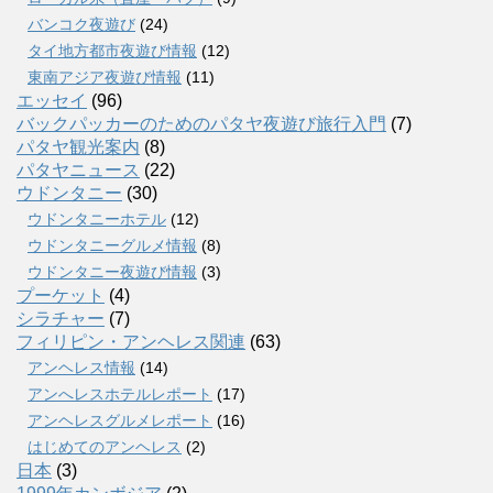
バンコク夜遊び
(24)
タイ地方都市夜遊び情報
(12)
東南アジア夜遊び情報
(11)
エッセイ
(96)
バックパッカーのためのパタヤ夜遊び旅行入門
(7)
パタヤ観光案内
(8)
パタヤニュース
(22)
ウドンタニー
(30)
ウドンタニーホテル
(12)
ウドンタニーグルメ情報
(8)
ウドンタニー夜遊び情報
(3)
プーケット
(4)
シラチャー
(7)
フィリピン・アンヘレス関連
(63)
アンヘレス情報
(14)
アンへレスホテルレポート
(17)
アンヘレスグルメレポート
(16)
はじめてのアンヘレス
(2)
日本
(3)