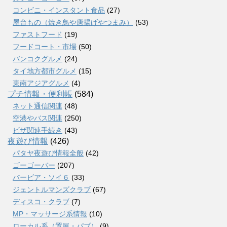
コンビニ・インスタント食品
(27)
屋台もの（焼き鳥や唐揚げやつまみ）
(53)
ファストフード
(19)
フードコート・市場
(50)
バンコクグルメ
(24)
タイ地方都市グルメ
(15)
東南アジアグルメ
(4)
プチ情報・便利帳
(584)
ネット通信関連
(48)
空港やバス関連
(250)
ビザ関連手続き
(43)
夜遊び情報
(426)
パタヤ夜遊び情報全般
(42)
ゴーゴーバー
(207)
バービア・ソイ６
(33)
ジェントルマンズクラブ
(67)
ディスコ・クラブ
(7)
MP・マッサージ系情報
(10)
ローカル系（置屋・パブ）
(9)