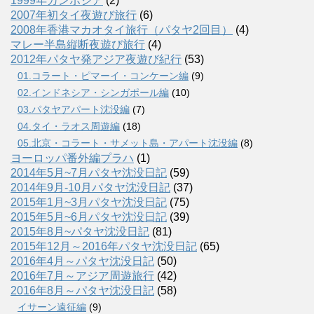
1999年カンボジア
(2)
2007年初タイ夜遊び旅行
(6)
2008年香港マカオタイ旅行（パタヤ2回目）
(4)
マレー半島縦断夜遊び旅行
(4)
2012年パタヤ発アジア夜遊び紀行
(53)
01.コラート・ピマーイ・コンケーン編
(9)
02.インドネシア・シンガポール編
(10)
03.パタヤアパート沈没編
(7)
04.タイ・ラオス周遊編
(18)
05.北京・コラート・サメット島・アパート沈没編
(8)
ヨーロッパ番外編プラハ
(1)
2014年5月~7月パタヤ沈没日記
(59)
2014年9月-10月パタヤ沈没日記
(37)
2015年1月~3月パタヤ沈没日記
(75)
2015年5月~6月パタヤ沈没日記
(39)
2015年8月~パタヤ沈没日記
(81)
2015年12月～2016年パタヤ沈没日記
(65)
2016年4月～パタヤ沈没日記
(50)
2016年7月～アジア周遊旅行
(42)
2016年8月～パタヤ沈没日記
(58)
イサーン遠征編
(9)