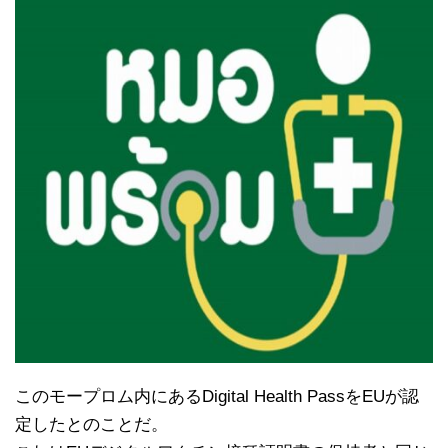
このモープロム内にあるDigital Health PassをEUが認
定したとのことだ。