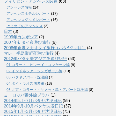
フィリピン・アンヘレス関連
(63)
アンヘレス情報
(14)
アンへレスホテルレポート
(17)
アンヘレスグルメレポート
(16)
はじめてのアンヘレス
(2)
日本
(3)
1999年カンボジア
(2)
2007年初タイ夜遊び旅行
(6)
2008年香港マカオタイ旅行（パタヤ2回目）
(4)
マレー半島縦断夜遊び旅行
(4)
2012年パタヤ発アジア夜遊び紀行
(53)
01.コラート・ピマーイ・コンケーン編
(9)
02.インドネシア・シンガポール編
(10)
03.パタヤアパート沈没編
(7)
04.タイ・ラオス周遊編
(18)
05.北京・コラート・サメット島・アパート沈没編
(8)
ヨーロッパ番外編プラハ
(1)
2014年5月~7月パタヤ沈没日記
(59)
2014年9月-10月パタヤ沈没日記
(37)
2015年1月~3月パタヤ沈没日記
(75)