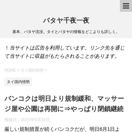
パタヤ千夜一夜
基本、パタヤ沈没。タイとパタヤの情報をどこよりも詳しく。
！
当サイトは広告を利用しています。リンク先を通じ
て当サイトに収益がもたらされることがあります。
HOME
>
タイ国内情勢
>
タイ国内情勢
バンコクは明日より規制緩和、マッサー
ジ屋や公園は再開に⇒やっぱり閉鎖継続
投稿日：
2021年5月31日
厳しい規制措置が続くバンコクだが、明日6月1日よ