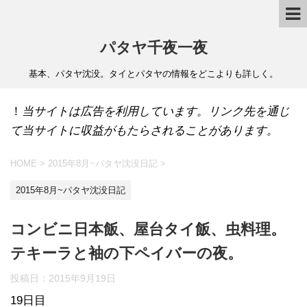
パタヤ千夜一夜
基本、パタヤ沈没。タイとパタヤの情報をどこよりも詳しく。
！
当サイトは広告を利用しています。リンク先を通じ
て当サイトに収益がもたらされることがあります。
HOME
>
2015年8月~パタヤ沈没日記
>
2015年8月~パタヤ沈没日記
コンビニ日本飯、屋台タイ飯、虫料理。
テキーラと袖の下ペイバーの夜。
投稿日：
2015年9月19日
19日目