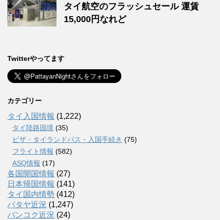
タイ航空のフラッシュセール 運賃
15,000円なれど
Twitterやってます
カテゴリー
タイ入国情報
(1,222)
タイ陸路国境
(35)
ビザ・タイランドパス・入国手続き
(75)
フライト情報
(582)
ASQ情報
(17)
各国開国情報
(27)
日本帰国情報
(141)
タイ国内情勢
(412)
パタヤ近況
(1,247)
バンコク近況
(24)