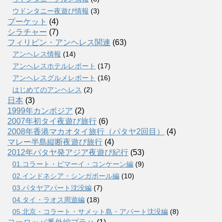
ウドンタニー夜遊び情報
(3)
プーケット
(4)
シラチャー
(7)
フィリピン・アンヘレス関連
(63)
アンヘレス情報
(14)
アンへレスホテルレポート
(17)
アンヘレスグルメレポート
(16)
はじめてのアンヘレス
(2)
日本
(3)
1999年カンボジア
(2)
2007年初タイ夜遊び旅行
(6)
2008年香港マカオタイ旅行（パタヤ2回目）
(4)
マレー半島縦断夜遊び旅行
(4)
2012年パタヤ発アジア夜遊び紀行
(53)
01.コラート・ピマーイ・コンケーン編
(9)
02.インドネシア・シンガポール編
(10)
03.パタヤアパート沈没編
(7)
04.タイ・ラオス周遊編
(18)
05.北京・コラート・サメット島・アパート沈没編
(8)