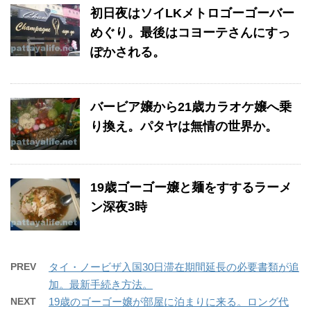
初日夜はソイLKメトロゴーゴーバー
めぐり。最後はコヨーテさんにすっ
ぽかされる。
バービア嬢から21歳カラオケ嬢へ乗
り換え。パタヤは無情の世界か。
19歳ゴーゴー嬢と麺をすするラーメ
ン深夜3時
PREV
タイ・ノービザ入国30日滞在期間延長の必要書類が追
加。最新手続き方法。
NEXT
19歳のゴーゴー嬢が部屋に泊まりに来る。ロング代