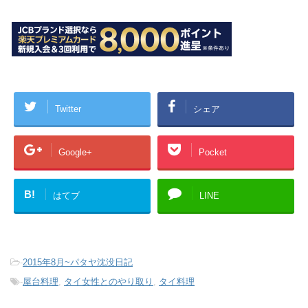
Twitter
シェア
Google+
Pocket
B!
はてブ
LINE
-
2015年8月~パタヤ沈没日記
-
屋台料理
,
タイ女性とのやり取り
,
タイ料理