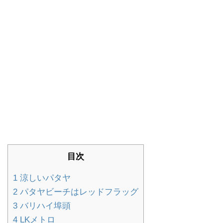
目次
1
涼しいパタヤ
2
パタヤビーチはレッドフラッグ
3
バリハイ埠頭
4
LKメトロ