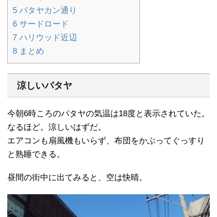
5
パタヤカン通り
6
サードロード
7
ハリウッド近辺
8
まとめ
涼しいパタヤ
今朝6時ころのパタヤの気温は18度と表示されていた。
なるほど。涼しいはずだ。
エアコンも扇風機もいらず、布団をかぶってぐっすり
と熟睡できる。
昼間の街中に出てみると、空は快晴。