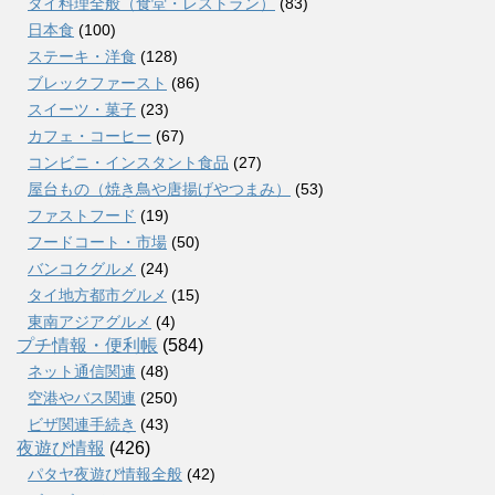
タイ料理全般（食堂・レストラン）
(83)
日本食
(100)
ステーキ・洋食
(128)
ブレックファースト
(86)
スイーツ・菓子
(23)
カフェ・コーヒー
(67)
コンビニ・インスタント食品
(27)
屋台もの（焼き鳥や唐揚げやつまみ）
(53)
ファストフード
(19)
フードコート・市場
(50)
バンコクグルメ
(24)
タイ地方都市グルメ
(15)
東南アジアグルメ
(4)
プチ情報・便利帳
(584)
ネット通信関連
(48)
空港やバス関連
(250)
ビザ関連手続き
(43)
夜遊び情報
(426)
パタヤ夜遊び情報全般
(42)