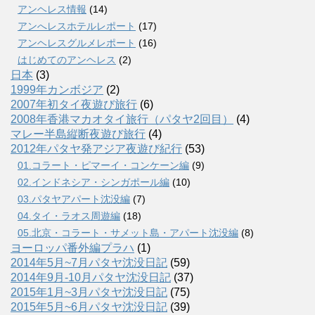
アンヘレス情報
(14)
アンへレスホテルレポート
(17)
アンヘレスグルメレポート
(16)
はじめてのアンヘレス
(2)
日本
(3)
1999年カンボジア
(2)
2007年初タイ夜遊び旅行
(6)
2008年香港マカオタイ旅行（パタヤ2回目）
(4)
マレー半島縦断夜遊び旅行
(4)
2012年パタヤ発アジア夜遊び紀行
(53)
01.コラート・ピマーイ・コンケーン編
(9)
02.インドネシア・シンガポール編
(10)
03.パタヤアパート沈没編
(7)
04.タイ・ラオス周遊編
(18)
05.北京・コラート・サメット島・アパート沈没編
(8)
ヨーロッパ番外編プラハ
(1)
2014年5月~7月パタヤ沈没日記
(59)
2014年9月-10月パタヤ沈没日記
(37)
2015年1月~3月パタヤ沈没日記
(75)
2015年5月~6月パタヤ沈没日記
(39)