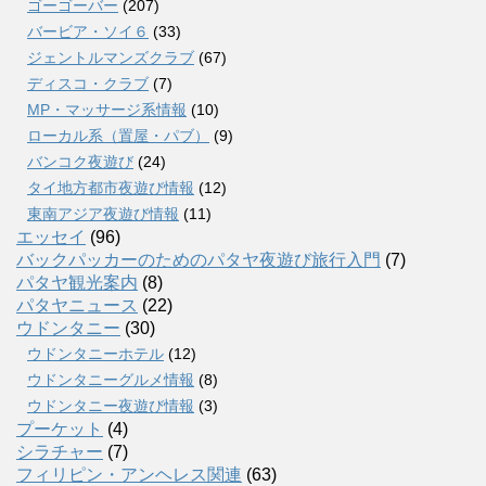
ゴーゴーバー
(207)
バービア・ソイ６
(33)
ジェントルマンズクラブ
(67)
ディスコ・クラブ
(7)
MP・マッサージ系情報
(10)
ローカル系（置屋・パブ）
(9)
バンコク夜遊び
(24)
タイ地方都市夜遊び情報
(12)
東南アジア夜遊び情報
(11)
エッセイ
(96)
バックパッカーのためのパタヤ夜遊び旅行入門
(7)
パタヤ観光案内
(8)
パタヤニュース
(22)
ウドンタニー
(30)
ウドンタニーホテル
(12)
ウドンタニーグルメ情報
(8)
ウドンタニー夜遊び情報
(3)
プーケット
(4)
シラチャー
(7)
フィリピン・アンヘレス関連
(63)