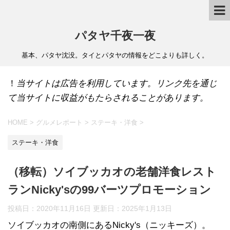
パタヤ千夜一夜
基本、パタヤ沈没。タイとパタヤの情報をどこよりも詳しく。
！
当サイトは広告を利用しています。リンク先を通じ
て当サイトに収益がもたらされることがあります。
HOME
>
グルメレポート
>
ステーキ・洋食
>
ステーキ・洋食
（移転）ソイブッカオの老舗洋食レスト
ランNicky'sの99バーツプロモーション
投稿日：2020年11月16日 更新日：
2025年1月13日
ソイブッカオの南側にあるNicky's（ニッキーズ）。