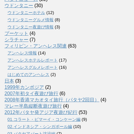
ウドンタニー
(30)
ウドンタニーホテル
(12)
ウドンタニーグルメ情報
(8)
ウドンタニー夜遊び情報
(3)
プーケット
(4)
シラチャー
(7)
フィリピン・アンヘレス関連
(63)
アンヘレス情報
(14)
アンへレスホテルレポート
(17)
アンヘレスグルメレポート
(16)
はじめてのアンヘレス
(2)
日本
(3)
1999年カンボジア
(2)
2007年初タイ夜遊び旅行
(6)
2008年香港マカオタイ旅行（パタヤ2回目）
(4)
マレー半島縦断夜遊び旅行
(4)
2012年パタヤ発アジア夜遊び紀行
(53)
01.コラート・ピマーイ・コンケーン編
(9)
02.インドネシア・シンガポール編
(10)
03.パタヤアパート沈没編
(7)