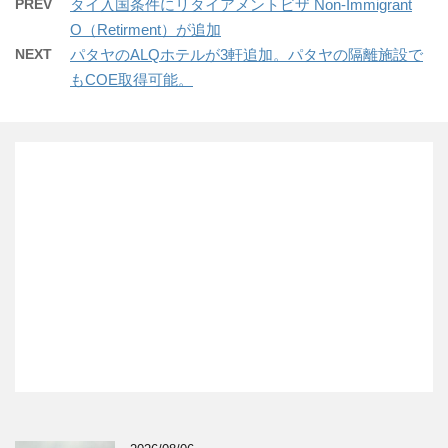
PREV
タイ入国条件にリタイアメントビザ Non-Immigrant
O（Retirment）が追加
NEXT
パタヤのALQホテルが3軒追加。パタヤの隔離施設で
もCOE取得可能。