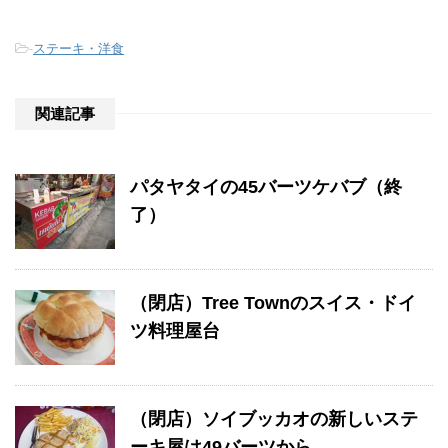
-
ステーキ・洋食
関連記事
パタヤタイの45バーツケバブ（終
了）
（閉店）Tree Townのスイス・ドイ
ツ料理屋台
（閉店）ソイブッカオの新しいステ
ーキ屋は49バーツから