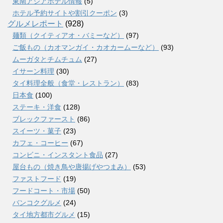
東南アジアホテル情報
(5)
ホテル予約サイトや割引クーポン
(3)
グルメレポート
(928)
麺類（クイティアオ・バミーなど）
(97)
ご飯もの（カオマンガイ・カオカームーなど）
(93)
ムーガタとチムチュム
(27)
イサーン料理
(30)
タイ料理全般（食堂・レストラン）
(83)
日本食
(100)
ステーキ・洋食
(128)
ブレックファースト
(86)
スイーツ・菓子
(23)
カフェ・コーヒー
(67)
コンビニ・インスタント食品
(27)
屋台もの（焼き鳥や唐揚げやつまみ）
(53)
ファストフード
(19)
フードコート・市場
(50)
バンコクグルメ
(24)
タイ地方都市グルメ
(15)