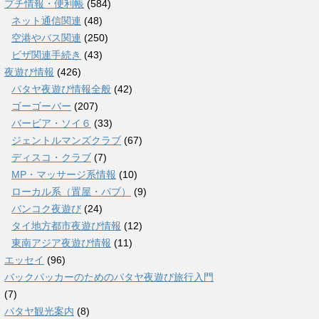
プチ情報・便利帳
(584)
ネット通信関連
(48)
空港やバス関連
(250)
ビザ関連手続き
(43)
夜遊び情報
(426)
パタヤ夜遊び情報全般
(42)
ゴーゴーバー
(207)
バービア・ソイ６
(33)
ジェントルマンズクラブ
(67)
ディスコ・クラブ
(7)
MP・マッサージ系情報
(10)
ローカル系（置屋・パブ）
(9)
バンコク夜遊び
(24)
タイ地方都市夜遊び情報
(12)
東南アジア夜遊び情報
(11)
エッセイ
(96)
バックパッカーのためのパタヤ夜遊び旅行入門
(7)
パタヤ観光案内
(8)