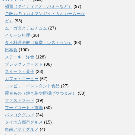
麺類（クイティアオ・バミーなど）
(97)
ご飯もの（カオマンガイ・カオカームーな
ど）
(93)
ムーガタとチムチュム
(27)
イサーン料理
(30)
タイ料理全般（食堂・レストラン）
(83)
日本食
(100)
ステーキ・洋食
(128)
ブレックファースト
(86)
スイーツ・菓子
(23)
カフェ・コーヒー
(67)
コンビニ・インスタント食品
(27)
屋台もの（焼き鳥や唐揚げやつまみ）
(53)
ファストフード
(19)
フードコート・市場
(50)
バンコクグルメ
(24)
タイ地方都市グルメ
(15)
東南アジアグルメ
(4)