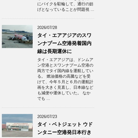
にバイクを駐輪して、通行の妨
げとなっていることが問題視 ...
2026/07/28
タイ・エアアジアのスワ
ンナプーム空港発着国内
線は長期運休に
タイ・エアアジアは、ドンムア
ン空港とスワンナプーム空港の
両方でタイ国内線を運航してい
る。 燃油価格の高騰などを受
けて、今年５月と６月の運航計
画を大きく見直し、日本線など
も減便や運休していた。 なか
でも ...
2026/07/23
タイ・ベトジェット ウド
ンタニー空港発日本行き