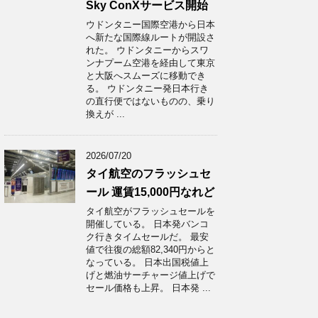
Sky ConXサービス開始
ウドンタニー国際空港から日本
へ新たな国際線ルートが開設さ
れた。 ウドンタニーからスワ
ンナプーム空港を経由して東京
と大阪へスムーズに移動でき
る。 ウドンタニー発日本行き
の直行便ではないものの、乗り
換えが ...
2026/07/20
タイ航空のフラッシュセ
ール 運賃15,000円なれど
タイ航空がフラッシュセールを
開催している。 日本発バンコ
ク行きタイムセールだ。 最安
値で往復の総額82,340円からと
なっている。 日本出国税値上
げと燃油サーチャージ値上げで
セール価格も上昇。 日本発 ...