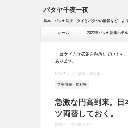
パタヤ千夜一夜
基本、パタヤ沈没。タイとパタヤの情報をどこよ
ホーム
2022年パタヤ新築ホテ
報
！
当サイトは広告を利用しています。
あります。
HOME
>
プチ情報・便利帳
>
プチ情報・便利帳
急激な円高到来。日
ツ両替しておく。
投稿日：
2020年3月9日