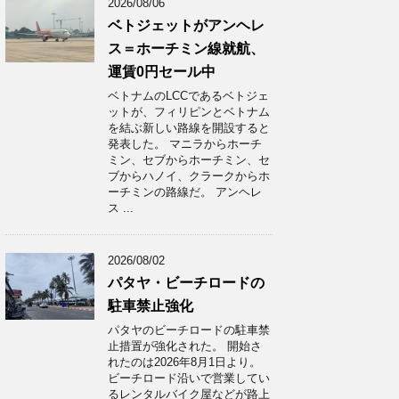
2026/08/06
ベトジェットがアンヘレ
ス＝ホーチミン線就航、
運賃0円セール中
ベトナムのLCCであるベトジェ
ットが、フィリピンとベトナム
を結ぶ新しい路線を開設すると
発表した。 マニラからホーチ
ミン、セブからホーチミン、セ
ブからハノイ、クラークからホ
ーチミンの路線だ。 アンヘレ
ス ...
2026/08/02
パタヤ・ビーチロードの
駐車禁止強化
パタヤのビーチロードの駐車禁
止措置が強化された。 開始さ
れたのは2026年8月1日より。
ビーチロード沿いで営業してい
るレンタルバイク屋などが路上