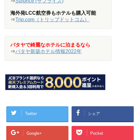
⇒
Surprice (サプライス)
海外発LCC航空券もホテルも購入可能
⇒
Trip.com（トリップドットコム）
パタヤで綺麗なホテルに泊まるなら
⇒
パタヤ新築ホテル情報2022年
Twitter
シェア
Google+
Pocket