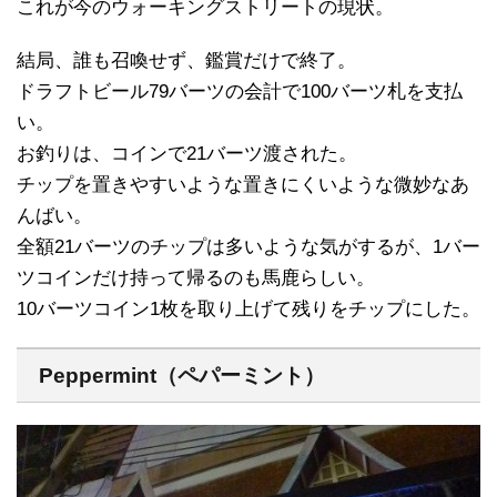
これが今のウォーキングストリートの現状。
結局、誰も召喚せず、鑑賞だけで終了。
ドラフトビール79バーツの会計で100バーツ札を支払
い。
お釣りは、コインで21バーツ渡された。
チップを置きやすいような置きにくいような微妙なあ
んばい。
全額21バーツのチップは多いような気がするが、1バー
ツコインだけ持って帰るのも馬鹿らしい。
10バーツコイン1枚を取り上げて残りをチップにした。
Peppermint（ペパーミント）