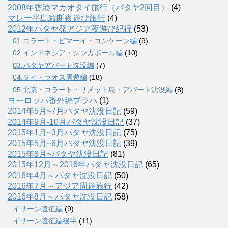
2008年香港マカオタイ旅行（パタヤ2回目）
(4)
マレー半島縦断夜遊び旅行
(4)
2012年パタヤ発アジア夜遊び紀行
(53)
01.コラート・ピマーイ・コンケーン編
(9)
02.インドネシア・シンガポール編
(10)
03.パタヤアパート沈没編
(7)
04.タイ・ラオス周遊編
(18)
05.北京・コラート・サメット島・アパート沈没編
(8)
ヨーロッパ番外編プラハ
(1)
2014年5月~7月パタヤ沈没日記
(59)
2014年9月-10月パタヤ沈没日記
(37)
2015年1月~3月パタヤ沈没日記
(75)
2015年5月~6月パタヤ沈没日記
(39)
2015年8月~パタヤ沈没日記
(81)
2015年12月～2016年パタヤ沈没日記
(65)
2016年4月～パタヤ沈没日記
(50)
2016年7月～アジア周遊旅行
(42)
2016年8月～パタヤ沈没日記
(58)
イサーン遠征編
(9)
イサーン遠征編後半
(11)