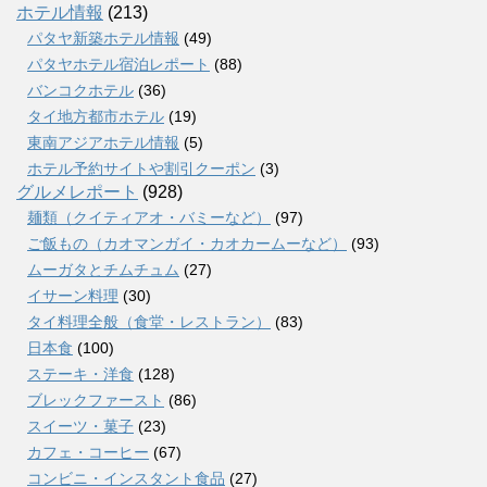
ホテル情報
(213)
パタヤ新築ホテル情報
(49)
パタヤホテル宿泊レポート
(88)
バンコクホテル
(36)
タイ地方都市ホテル
(19)
東南アジアホテル情報
(5)
ホテル予約サイトや割引クーポン
(3)
グルメレポート
(928)
麺類（クイティアオ・バミーなど）
(97)
ご飯もの（カオマンガイ・カオカームーなど）
(93)
ムーガタとチムチュム
(27)
イサーン料理
(30)
タイ料理全般（食堂・レストラン）
(83)
日本食
(100)
ステーキ・洋食
(128)
ブレックファースト
(86)
スイーツ・菓子
(23)
カフェ・コーヒー
(67)
コンビニ・インスタント食品
(27)