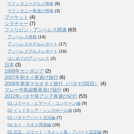
ウドンタニーグルメ情報
(8)
ウドンタニー夜遊び情報
(3)
プーケット
(4)
シラチャー
(7)
フィリピン・アンヘレス関連
(63)
アンヘレス情報
(14)
アンへレスホテルレポート
(17)
アンヘレスグルメレポート
(16)
はじめてのアンヘレス
(2)
日本
(3)
1999年カンボジア
(2)
2007年初タイ夜遊び旅行
(6)
2008年香港マカオタイ旅行（パタヤ2回目）
(4)
マレー半島縦断夜遊び旅行
(4)
2012年パタヤ発アジア夜遊び紀行
(53)
01.コラート・ピマーイ・コンケーン編
(9)
02.インドネシア・シンガポール編
(10)
03.パタヤアパート沈没編
(7)
04.タイ・ラオス周遊編
(18)
05.北京・コラート・サメット島・アパート沈没編
(8)