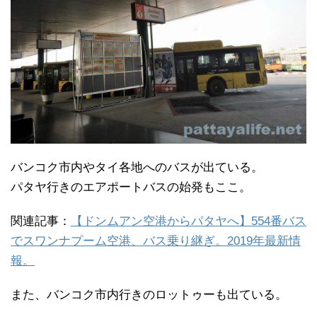
バンコク市内やタイ各地へのバスが出ている。
パタヤ行きのエアポートバスの始発もここ。
関連記事：
【ドンムアン空港からパタヤへ】554番バス
でスワンナプーム空港、バス乗り継ぎ。2019年最新情
報。
また、バンコク市内行きのロットゥーも出ている。