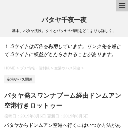
パタヤ千夜一夜
基本、パタヤ沈没。タイとパタヤの情報をどこよりも詳しく。
！
当サイトは広告を利用しています。リンク先を通じ
て当サイトに収益がもたらされることがあります。
HOME
>
プチ情報・便利帳
>
空港やバス関連
>
空港やバス関連
パタヤ発スワンナプーム経由ドンムアン
空港行きロットゥー
投稿日：2019年8月6日 更新日：
2019年8月5日
パタヤからドンムアン空港へ行くにはいつか方法があ