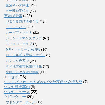
空港やバス関連
(250)
ビザ関連手続き
(43)
夜遊び情報
(426)
パタヤ夜遊び情報全般
(42)
ゴーゴーバー
(207)
バービア・ソイ６
(33)
ジェントルマンズクラブ
(67)
ディスコ・クラブ
(7)
MP・マッサージ系情報
(10)
ローカル系（置屋・パブ）
(9)
バンコク夜遊び
(24)
タイ地方都市夜遊び情報
(12)
東南アジア夜遊び情報
(11)
エッセイ
(96)
バックパッカーのためのパタヤ夜遊び旅行入門
(7)
パタヤ観光案内
(8)
パタヤニュース
(22)
ウドンタニー
(30)
ウドンタニーホテル
(12)