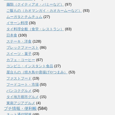
麺類（クイティアオ・バミーなど）
(97)
ご飯もの（カオマンガイ・カオカームーなど）
(93)
ムーガタとチムチュム
(27)
イサーン料理
(30)
タイ料理全般（食堂・レストラン）
(83)
日本食
(100)
ステーキ・洋食
(128)
ブレックファースト
(86)
スイーツ・菓子
(23)
カフェ・コーヒー
(67)
コンビニ・インスタント食品
(27)
屋台もの（焼き鳥や唐揚げやつまみ）
(53)
ファストフード
(19)
フードコート・市場
(50)
バンコクグルメ
(24)
タイ地方都市グルメ
(15)
東南アジアグルメ
(4)
プチ情報・便利帳
(584)
ネット通信関連
(48)